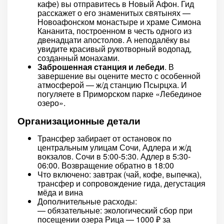
кафе) вы отправитесь в Новый Афон. Гид
расскажет о его знаменитых святынях —
Новоафонском монастыре и храме Симона
Кананита, построенном в честь одного из
двенадцати апостолов. А неподалёку вы
увидите красивый рукотворный водопад,
созданный монахами.
Заброшенная станция и лебеди
. В
завершение вы оцените место с особенной
атмосферой — ж/д станцию Псырцха. И
погуляете в Приморском парке «Лебединое
озеро».
Организационные детали
Трансфер забирает от остановок по
центральным улицам Сочи, Адлера и ж/д
вокзалов. Сочи в 5:00-5:30. Адлер в 5:30-
06:00. Возвращение обратно в 18:00
Что включено: завтрак (чай, кофе, выпечка),
трансфер и сопровождение гида, дегустация
мёда и вина
Дополнительные расходы:
— обязательные: экологический сбор при
посещении озера Рица — 1000 ₽ за