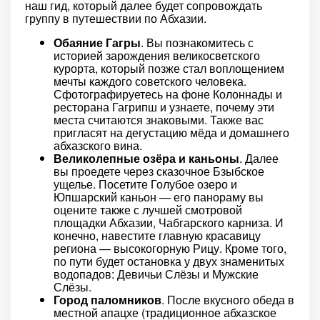
наш гид, который далее будет сопровождать
группу в путешествии по Абхазии.
Обаяние Гагры
. Вы познакомитесь с
историей зарождения великосветского
курорта, который позже стал воплощением
мечты каждого советского человека.
Сфотографируетесь на фоне Колоннады и
ресторана Гагрипш и узнаете, почему эти
места считаются знаковыми. Также вас
пригласят на дегустацию мёда и домашнего
абхазского вина.
Великолепные озёра и каньоны
. Далее
вы проедете через сказочное Бзыбское
ущелье. Посетите Голубое озеро и
Юпшарский каньон — его панораму вы
оцените также с лучшей смотровой
площадки Абхазии, Чабгарского карниза. И
конечно, навестите главную красавицу
региона — высокогорную Рицу. Кроме того,
по пути будет остановка у двух знаменитых
водопадов: Девичьи Слёзы и Мужские
Слёзы.
Город паломников
. После вкусного обеда в
местной апацхе (традиционное абхазское