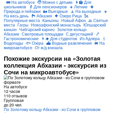
🚌 На автобусе
🧒 Можно с детьми
👩‍🏫 Для
школьников
👵 Для пенсионеров
☀️ Летние
🍀
Природа и пейзажи
🏡 Выездные
🧘 На выходные
☀️
На весь день
🏞 Абхазия
🐠 Озеро Рица
🗽
Популярные места
Каньоны
Новый Афон
🙏 Святые
места
Гагры
Новоафонский монастырь
Юпшарский
каньон
Чабгарский карниз
Золотое кольцо
Абхазии
Смотровые площадки
С дегустацией
🍤
Гастрономические
👨‍🎓 Для студентов
Из Адлера
💧
Водопады
🐟 Озера
⛴ Водные развлечения
🚐 На
микроавтобусе
От ж/д вокзала
Похожие экскурсии на «Золотая
коллекция Абхазии - экскурсия из
Сочи на микроавтобусе»
На автобусе
12 часов
110 отзывов
Групповая
до 20 чел.
По Золотому кольцу Абхазии - из Сочи в групповом