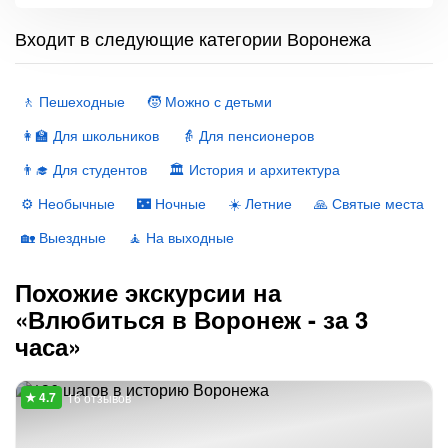
Входит в следующие категории Воронежа
🚶 Пешеходные
🧒 Можно с детьми
👩‍🏫 Для школьников
👵 Для пенсионеров
👨‍🎓 Для студентов
🏛 История и архитектура
⚙️ Необычные
🌃 Ночные
☀️ Летние
🙏 Святые места
🏡 Выездные
🧘 На выходные
Похожие экскурсии на
«Влюбиться в Воронеж - за 3
часа»
16 отзывов