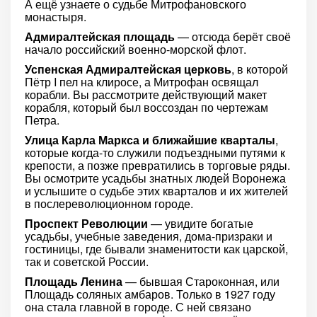
А ещё узнаете о судьбе Митрофановского
монастыря.
Адмиралтейская площадь
— отсюда берёт своё
начало российский военно-морской флот.
Успенская Адмиралтейская церковь
, в которой
Пётр I пел на клиросе, а Митрофан освящал
корабли. Вы рассмотрите действующий макет
корабля, который был воссоздан по чертежам
Петра.
Улица Карла Маркса и ближайшие кварталы
,
которые когда-то служили подъездными путями к
крепости, а позже превратились в торговые ряды.
Вы осмотрите усадьбы знатных людей Воронежа
и услышите о судьбе этих кварталов и их жителей
в послереволюционном городе.
Проспект Революции
— увидите богатые
усадьбы, учебные заведения, дома-призраки и
гостиницы, где бывали знаменитости как царской,
так и советской России.
Площадь Ленина
— бывшая Староконная, или
Площадь соляных амбаров. Только в 1927 году
она стала главной в городе. С ней связано