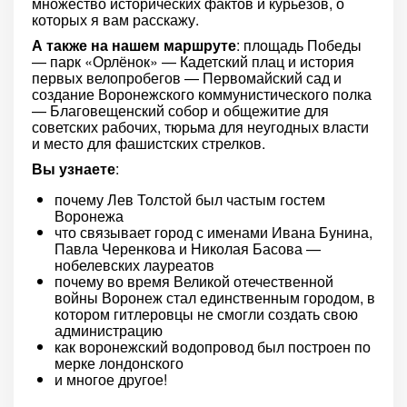
множество исторических фактов и курьёзов, о
которых я вам расскажу.
А также на нашем маршруте
: площадь Победы
— парк «Орлёнок» — Кадетский плац и история
первых велопробегов — Первомайский сад и
создание Воронежского коммунистического полка
— Благовещенский собор и общежитие для
советских рабочих, тюрьма для неугодных власти
и место для фашистских стрелков.
Вы узнаете
:
почему Лев Толстой был частым гостем
Воронежа
что связывает город с именами Ивана Бунина,
Павла Черенкова и Николая Басова —
нобелевских лауреатов
почему во время Великой отечественной
войны Воронеж стал единственным городом, в
котором гитлеровцы не смогли создать свою
администрацию
как воронежский водопровод был построен по
мерке лондонского
и многое другое!