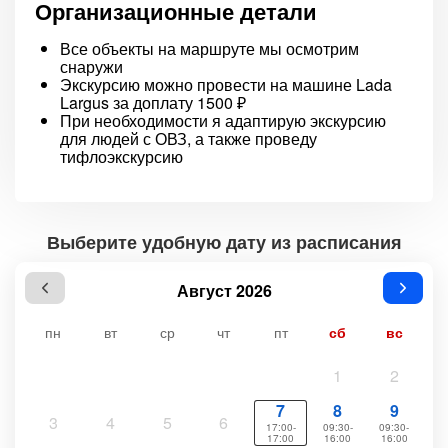
Организационные детали
Все объекты на маршруте мы осмотрим
снаружи
Экскурсию можно провести на машине Lada
Largus за доплату 1500 ₽
При необходимости я адаптирую экскурсию
для людей с ОВЗ, а также проведу
тифлоэкскурсию
Выберите удобную дату из расписания
Август 2026
пн
вт
ср
чт
пт
сб
вс
1
2
7
8
9
3
4
5
6
17:00-
09:30-
09:30-
17:00
16:00
16:00