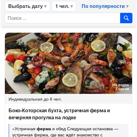
Выбрать дату
1 чел.
По популярности
На лодке
7 часов
Индивидуальная
до 6 чел.
Боко-Которская бухта, устричная ферма и
вечерняя прогулка на лодке
«Устричная
ферма
и обед Следующая остановка —
устричная ферма, где вас ждёт знакомство с