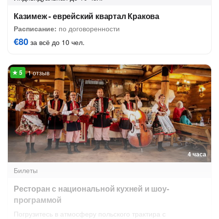
Казимеж - еврейский квартал Кракова
Расписание:
по договоренности
€80
за всё до 10 чел.
1 отзыв
4 часа
Билеты
Ресторан с национальной кухней и шоу-
программой
Погрузитесь в атмосферу польского трактира с