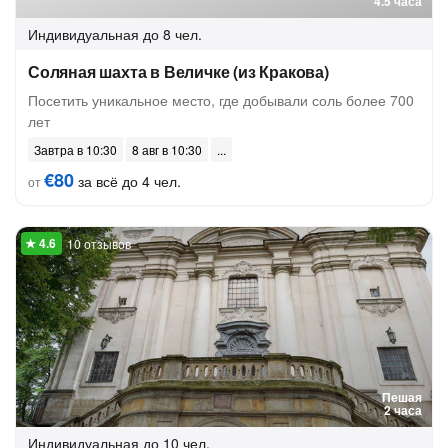
4.5 часа
Индивидуальная
до 8 чел.
Соляная шахта в Величке (из Кракова)
Посетить уникальное место, где добывали соль более 700
лет
Завтра в 10:30
8 авг в 10:30
€80
за всё до 4 чел.
от
10 отзывов
Пешая
2 часа
Индивидуальная
до 10 чел.