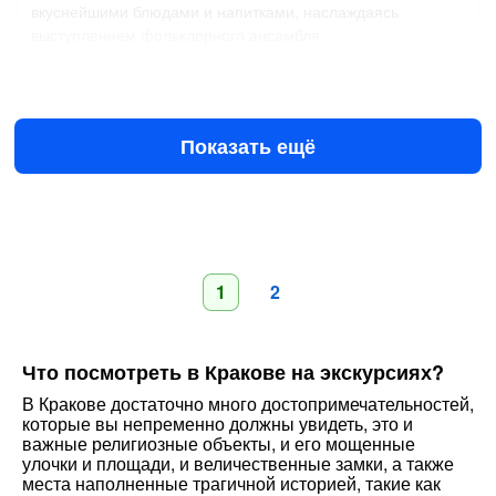
вкуснейшими блюдами и напитками, наслаждаясь
выступлением фольклорного ансамбля
Расписание:
По понедельникам, вторникам, средам и
четвергам. Выезд из Кракова в 18-30.
€60
за билет
Показать ещё
1
2
Что посмотреть в Кракове на экскурсиях?
В Кракове достаточно много достопримечательностей,
которые вы непременно должны увидеть, это и
важные религиозные объекты, и его мощенные
улочки и площади, и величественные замки, а также
места наполненные трагичной историей, такие как