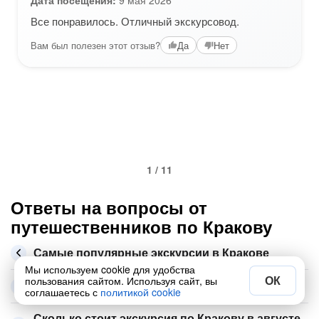
Дата посещения:
9 мая 2026
Все понравилось. Отличный экскурсовод.
Вам был полезен этот отзыв?
Да
Нет
1 / 11
Ответы на вопросы от
путешественников по Кракову
Самые популярные экскурсии в Кракове
Мы используем cookie для удобства
ОК
пользования сайтом. Используя сайт, вы
Что посмотреть в Кракове
соглашаетесь с
политикой cookie
Сколько стоит экскурсия по Кракову в августе