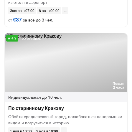
из отеля в аэропорт
Завтра в 07:00
8 авг в 00:00
€37
за всё до 3 чел.
от
100 отзывов
Пешая
2 часа
Индивидуальная
до 10 чел.
По старинному Кракову
Обойти средневековый город, полюбоваться панорамным
видом и погрузиться в историю
1 ноя в 10:00
2 ноя в 10:00