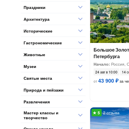
Праздники
Архитектура
Исторические
Гастрономические
Большое Золото
Животные
Петербурга
Начало:
Россия, 
Музеи
24 авг в 10:00
14 с
Святые места
43 900 ₽
за ч
от
Природа и пейзажи
Развлечения
Мастер классы и
2 отзыва
творчество
Откуда начало