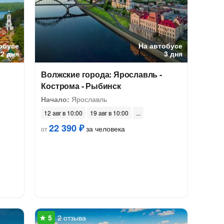
обусе
На автобусе
2 дня
3 дня
Волжские города: Ярославль -
Кострома - Рыбинск
Начало:
Ярославль
12 авг в 10:00
19 авг в 10:00
22 390 ₽
за человека
от
2 отзыва