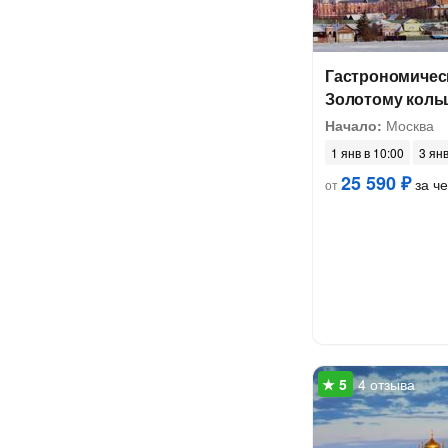
Гастрономичес
Золотому кольц
Начало:
Москва
1 янв в 10:00
3 янв
25 590 ₽
за ч
от
4 отзыва