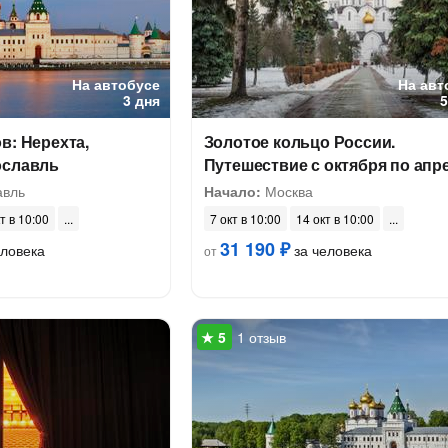
На автобусе
На авт
3 дня
в: Нерехта,
Золотое кольцо России.
ославль
Путешествие с октября по апр
авль
Начало:
Москва
т в 10:00
7 окт в 10:00
14 окт в 10:00
31 190 ₽
еловека
за человека
от
1 отзыв