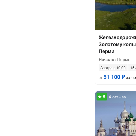
Железнодорожн
Золотому коль
Перми
Начало:
Пермь
Завтра в 10:00
15 
51 100 ₽
за ч
от
4 отзыва