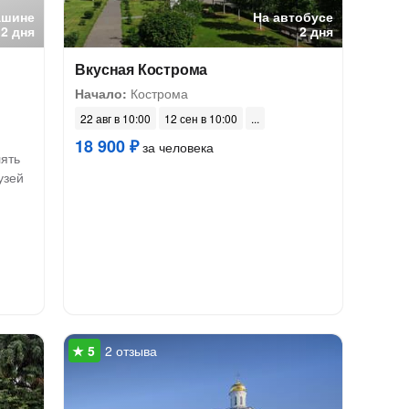
ашине
На автобусе
2 дня
2 дня
Вкусная Кострома
Начало:
Кострома
22 авг в 10:00
12 сен в 10:00
18 900 ₽
за человека
лять
узей
2 отзыва