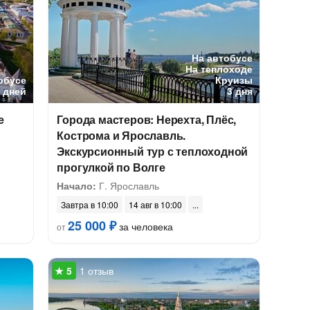
На автобусе
На теплоходе
обусе
Круизы
5 дней
3 дня
е
Города мастеров: Нерехта, Плёс,
Кострома и Ярославль.
Экскурсионный тур с теплоходной
прогулкой по Волге
Начало:
Г. Ярославль
Завтра в 10:00
14 авг в 10:00
25 000 ₽
за человека
от
1 отзыв