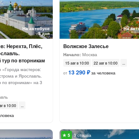
На автобусе
На авт
3 дня
в: Нерехта, Плёс,
Волжское Залесье
ославль.
Начало:
Москва
 тур по вторникам
15 авг в 10:00
22 авг в 10:00
р «Города мастеров:
13 290 ₽
за человека
от
строма и Ярославль.
 по вторникам» на 3
авль
вг в 10:00
еловека
3 отзыва