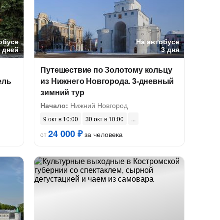
обусе
На автобусе
5 дней
3 дня
Путешествие по Золотому кольцу
ель
из Нижнего Новгорода. 3-дневный
зимний тур
Начало:
Нижний Новгород
9 окт в 10:00
30 окт в 10:00
24 000 ₽
за человека
от