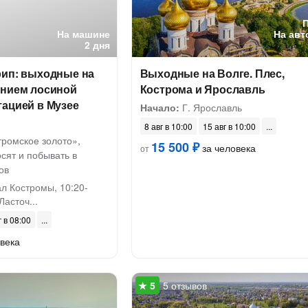
На машине
На авт
2 дня
рип: выходные на
Выходные на Волге. Плес,
ением лосиной
Кострома и Ярославль
тацией в Музее
Начало:
Г. Ярославль
8 авг в 10:00
15 авг в 10:00
тромское золото»,
15 500 ₽
за человека
от
осят и побывать в
ов
л Костромы, 10:20-
Ласточ...
г в 08:00
века
5 отзывов