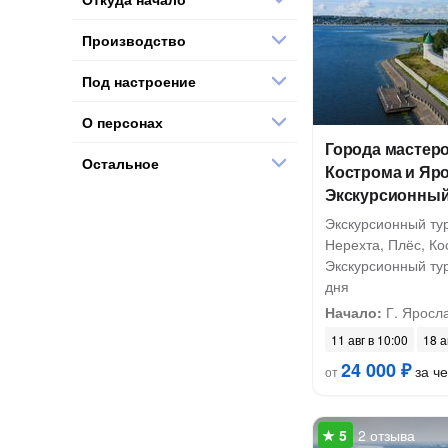
Производство
Под настроение
О персонах
Города мастеро
Остальное
Кострома и Яр
Экскурсионный
Экскурсионный ту
Нерехта, Плёс, Ко
Экскурсионный тур
дня
Начало:
Г. Яросл
11 авг в 10:00
18 а
24 000 ₽
за ч
от
2 отзыва