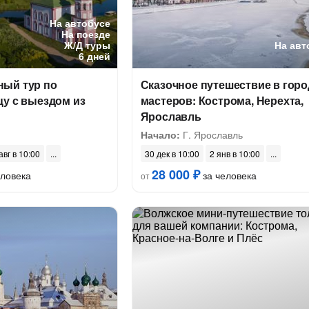
На автобусе
На поезде
Ж/Д туры
На авт
6 дней
ый тур по
Сказочное путешествие в горо
цу с выездом из
мастеров: Кострома, Нерехта,
Ярославль
Начало:
Г. Ярославль
авг в 10:00
30 дек в 10:00
2 янв в 10:00
28 000 ₽
еловека
за человека
от