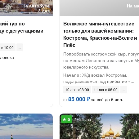
На автобусе
На м
3 дня
кий тур по
Волжское мини-путешествие
у с дегустациями
только для вашей компании:
Кострома, Красное-на-Волге и
Плёс
 в 10:00
Попробовать костромской сыр, погу
еловека
по местам Левитана и заглянуть в М
ювелирного искусства
Начало:
Ж/д вокзал Костромы,
подстраиваемся под прибытие «...
10 авг в 08:00
11 авг в 08:00
85 000 ₽
за всё до 6 чел.
от
2 отзыва