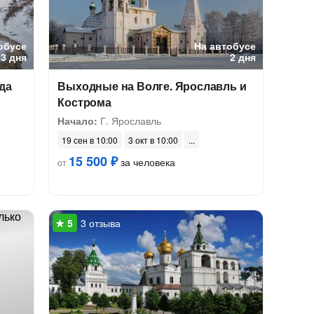
обусе
На автобусе
3 дня
2 дня
да
Выходные на Волге. Ярославль и
Кострома
Начало:
Г. Ярославль
19 сен в 10:00
3 окт в 10:00
15 500 ₽
за человека
от
3 отзыва