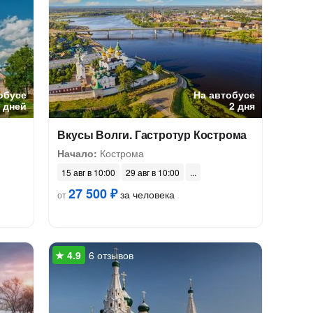
обусе
На автобусе
8 дней
2 дня
Вкусы Волги. Гастротур Кострома
Начало:
Кострома
15 авг в 10:00
29 авг в 10:00
27 500 ₽
за человека
от
6 отзывов