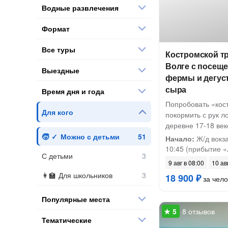
Водные развлечения
Формат
Все туры
Костромской т
Волге с посещ
Выездные
фермы и дегус
сыра
Время дня и года
Попробовать «кос
Для кого
покормить с рук л
деревне 17-18 век
Можно с детьми
Начало:
Ж/д вокза
10:45 (прибытие «
С детьми
9 авг в 08:00
10 ав
Для школьников
18 900 ₽
за чело
Популярные места
8 отзывов
Тематические