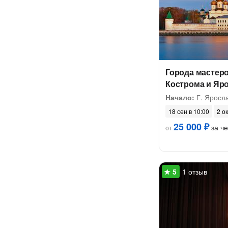
Города мастеро
Кострома и Яр
Начало:
Г. Яросл
18 сен в 10:00
2 ок
25 000 ₽
за ч
от
1 отзыв