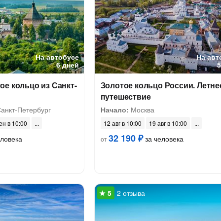
На автобусе
На авт
6 дней
е кольцо из Санкт-
Золотое кольцо России. Летне
путешествие
Санкт-Петербург
Начало:
Москва
ен в 10:00
12 авг в 10:00
19 авг в 10:00
32 190 ₽
еловека
за человека
от
2 отзыва