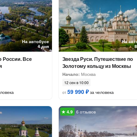
На автобусе
На авт
4 дня
 России. Все
Звезда Руси. Путешествие по
я
Золотому кольцу из Москвы
Начало:
Москва
12 сен в 10:00
59 990 ₽
еловека
за человека
от
6 отзывов