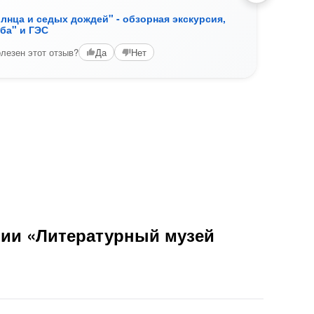
лнца и седых дождей" - обзорная экскурсия,
"Гор
ба" и ГЭС
"Цар
Отлич
лезен этот отзыв?
Да
Нет
интер
Вам б
рии «Литературный музей