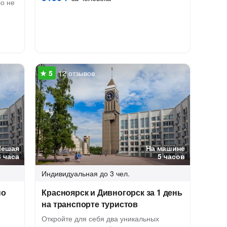
о не
12 отзывов
Пешая
На машине
3 часа
5 часов
Индивидуальная
до 3 чел.
по
Красноярск и Дивногорск за 1 день
на транспорте туристов
Откройте для себя два уникальных