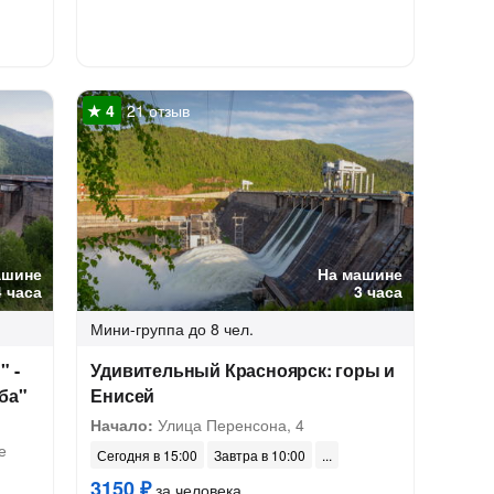
21 отзыв
ашине
На машине
4 часа
3 часа
Мини-группа
до 8 чел.
" -
Удивительный Красноярск: горы и
ба"
Енисей
Начало:
Улица Перенсона, 4
е
Сегодня в 15:00
Завтра в 10:00
3150 ₽
за человека