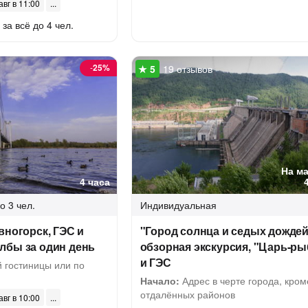
авг в 11:00
за всё до 4 чел.
-
25%
19 отзывов
На м
4 часа
о 3 чел.
Индивидуальная
вногорск, ГЭС и
"Город солнца и седых дождей
лбы за один день
обзорная экскурсия, "Царь-ры
и ГЭС
 гостиницы или по
Начало:
Адрес в черте города, кром
отдалённых районов
авг в 10:00