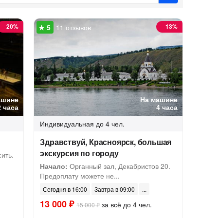
-
20%
-
13%
11 отзывов
ашине
На машине
2 часа
4 часа
Индивидуальная
до 4 чел.
Здравствуй, Красноярск, большая
экскурсия по городу
ить.
Начало:
Органный зал, Декабристов 20.
Предоплату можете не...
Сегодня в 16:00
Завтра в 09:00
13 000 ₽
за всё до 4 чел.
15 000 ₽