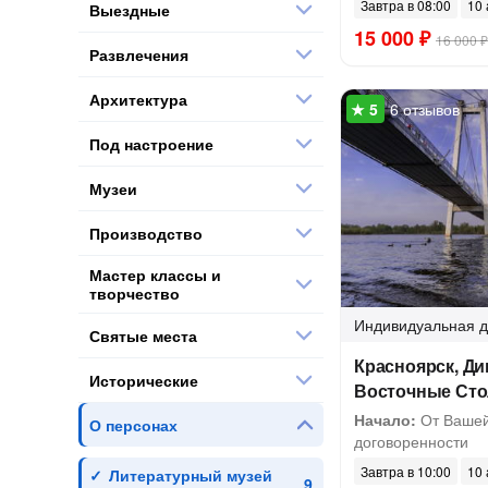
Завтра в 08:00
10 
Выездные
15 000 ₽
16 000 ₽
Развлечения
Архитектура
6 отзывов
Под настроение
Музеи
Производство
Мастер классы и
творчество
Индивидуальная
д
Святые места
Красноярск, Ди
Исторические
Восточные Сто
Начало:
От Вашей
О персонах
договоренности
Завтра в 10:00
10 
Литературный музей