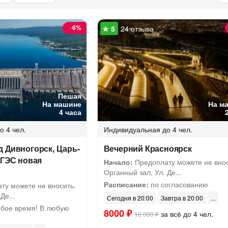
-
6%
24 отзыва
Пешая
На машине
На м
4 часа
о 4 чел.
Индивидуальная
до 4 чел.
 Дивногорск, Царь-
Вечерний Красноярск
 ГЭС новая
Начало:
Предоплату можете не внос
Органный зал, Ул. Де...
Расписание:
по согласованию
ту можете не вносить.
Де...
Сегодня в 20:00
Завтра в 20:00
бое время! В любую
8000 ₽
за всё до 4 чел.
10 000 ₽