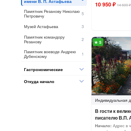
имени В. П. Астафьева
10 950 ₽
14 600 ₽
Памятник Резанову Николаю
Петровичу
Музей Астафьева
Памятник командору
Резанову
1 отзыв
Памятник воеводе Андрею
Дубенскому
Гастрономические
Откуда начало
Индивидуальная
д
В гости к велик
писателю В.П.
Начало:
Адрес в ч