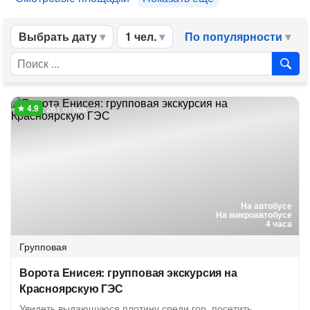
Выбрать дату
1 чел.
По популярности
261 отзыв
На автобусе
На микроавтобусе
4 часа
Групповая
Ворота Енисея: групповая экскурсия на
Красноярскую ГЭС
Увидеть выдающуюся плотину среди гор, посетить