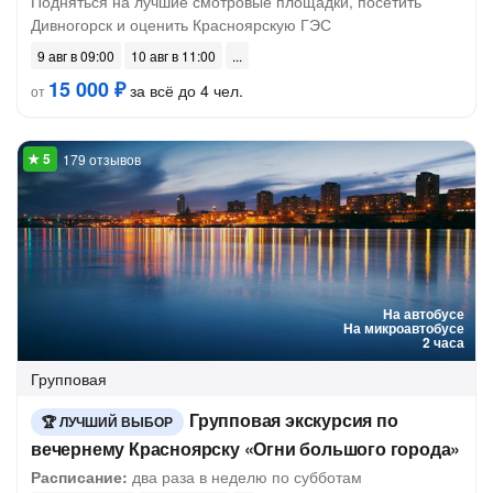
Подняться на лучшие смотровые площадки, посетить
Дивногорск и оценить Красноярскую ГЭС
9 авг в 09:00
10 авг в 11:00
15 000 ₽
за всё до 4 чел.
от
179 отзывов
На автобусе
На микроавтобусе
2 часа
Групповая
Групповая экскурсия по
ЛУЧШИЙ ВЫБОР
вечернему Красноярску «Огни большого города»
Расписание:
два раза в неделю по субботам