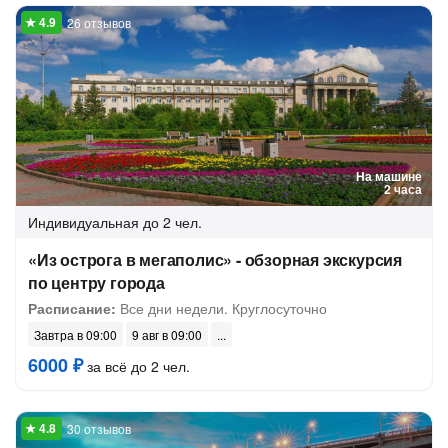
26 отзывов
На машине
2 часа
Индивидуальная
до 2 чел.
«Из острога в мегаполис» - обзорная экскурсия
по центру города
Расписание:
Все дни недели. Круглосуточно
Завтра в 09:00
9 авг в 09:00
6000 ₽
за всё до 2 чел.
30 отзывов