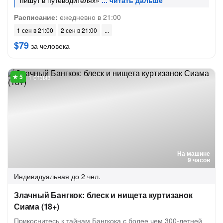
пишут в путеводителях»
Расписание:
ежедневно в 21:00
1 сен в 21:00
2 сен в 21:00
$79
за человека
1 отзыв
На машине
9 часов
Индивидуальная
до 2 чел.
Злачный Бангкок: блеск и нищета куртизанок
Сиама (18+)
Прикоснитесь к тайнам Бангкока с более чем 300-летней