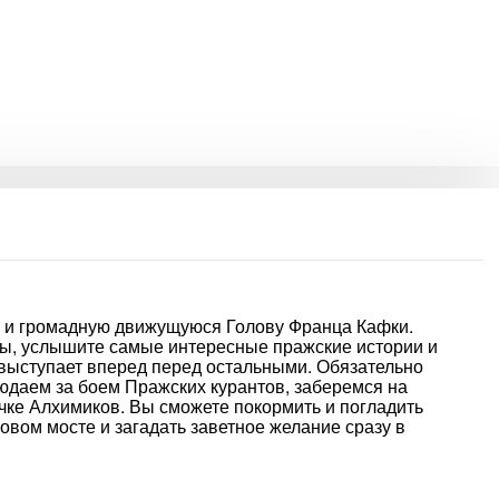
ня и громадную движущуюся Голову Франца Кафки.
ы, услышите самые интересные пражские истории и
 выступает вперед перед остальными. Обязательно
юдаем за боем Пражских курантов, заберемся на
чке Алхимиков. Вы сможете покормить и погладить
ловом мосте и загадать заветное желание сразу в