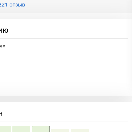
221 отзыв
сию
лям
я