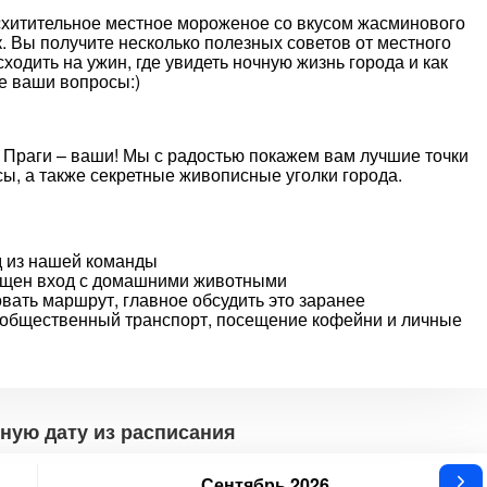
схитительное местное мороженое со вкусом жасминового
. Вы получите несколько полезных советов от местного
сходить на ужин, где увидеть ночную жизнь города и как
е ваши вопросы:)
 Праги – ваши! Мы с радостью покажем вам лучшие точки
ы, а также секретные живописные уголки города.
д из нашей команды
рещен вход с домашними животными
ать маршрут, главное обсудить это заранее
 общественный транспорт, посещение кофейни и личные
ную дату из расписания
Сентябрь 2026