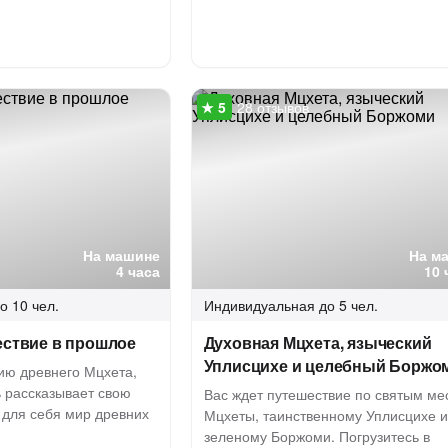
28 отзывов
На машине
На м
4 часа
10 
о 10 чел.
Индивидуальная
до 5 чел.
ествие в прошлое
Духовная Мцхета, языческий
Уплисцихе и целебный Боржо
ию древнего Мцхета,
ь рассказывает свою
Вас ждет путешествие по святым ме
 для себя мир древних
Мцхеты, таинственному Уплисцихе и
зеленому Боржоми. Погрузитесь в