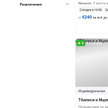
Начало:
У места 
Развлечения
Сегодня в 14:30
З
€240
за всё до 
от
5 отзывов
Индивидуальная
Тбилиси и Мцх
Путешествие по д