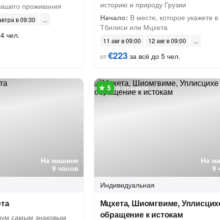
историю и природу Грузии
вашего проживания
Начало:
В месте, которое укажете в
автра в 09:30
Тбилиси или Мцхета
4 чел.
11 авг в 09:00
12 авг в 09:00
€223
за всё до 5 чел.
от
6 отзывов
На машине
На м
9 часов
9 
Индивидуальная
ета
Мцхета, Шиомгвиме, Уплисцихе
обращение к истокам
вум самым знаковым