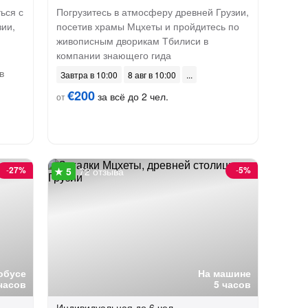
ься с
Погрузитесь в атмосферу древней Грузии,
зии,
посетив храмы Мцхеты и пройдитесь по
живописным дворикам Тбилиси в
компании знающего гида
в
Завтра в 10:00
8 авг в 10:00
€200
за всё до 2 чел.
от
-
27%
-
5%
72 отзыва
обусе
На машине
часов
5 часов
Индивидуальная
до 6 чел.