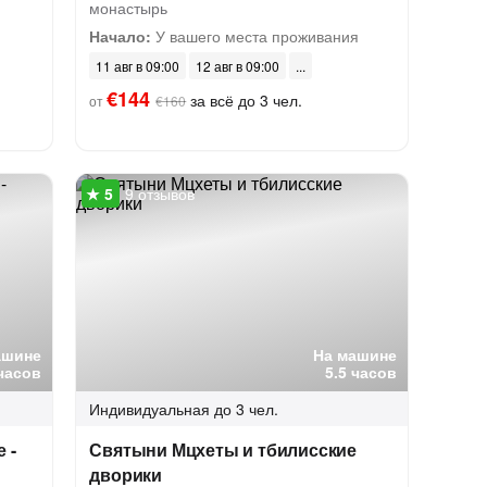
монастырь
Начало:
У вашего места проживания
11 авг в 09:00
12 авг в 09:00
€144
за всё до 3 чел.
от
€160
9 отзывов
ашине
На машине
часов
5.5 часов
Индивидуальная
до 3 чел.
 -
Святыни Мцхеты и тбилисские
дворики