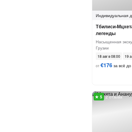
Индивидуальная
д
Тбилиси-Мцхета
легенды
Насыщенная экску
Грузии
18 авг в 08:00
19 а
€176
за всё до 
от
2 отзыва