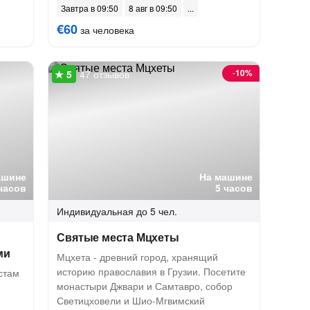
Завтра в 09:50
8 авг в 09:50
€60
за человека
-
10%
47 отзывов
ашине
На машине
часов
5 часов
Индивидуальная
до 5 чел.
Святые места Мцхеты
ми
Мцхета - древний город, хранящий
историю православия в Грузии. Посетите
стам
монастыри Джвари и Самтавро, собор
Светицховели и Шио-Мгвимский