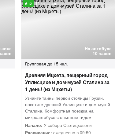
11 отзывов
ашине
На автобусе
 часов
10 часов
Групповая
до 15 чел.
Древняя Мцхета, пещерный город
Уплисцихе и дом-музей Сталина за
1 день! (из Мцхеты)
Узнайте тайны первой столицы Грузии,
посетите древний Уплисцихе и дом-музей
Сталина. Комфортная поездка на
микроавтобусе с опытным гидом
Начало:
У собора Светицховели
Расписание:
ежедневно в 09:50