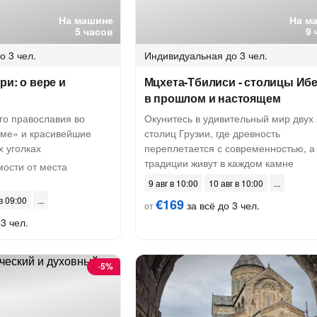
На машине
На м
5 часов
9 
о 3 чел.
Индивидуальная
до 3 чел.
ри: о вере и
Мцхета-Тбилиси - столицы Иб
в прошлом и настоящем
го православия во
Окунитесь в удивительный мир двух
ме» и красивейшие
столиц Грузии, где древность
х уголках
переплетается с современностью, а
традиции живут в каждом камне
ости от места
9 авг в 10:00
10 авг в 10:00
 в 09:00
€169
за всё до 3 чел.
от
3 чел.
-
5%