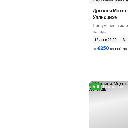
Древняя Мцхет
Уплисцихе
Погружение в исто
народа
12 авг в 09:00
13 а
€250
за всё до 
от
16 отзывов