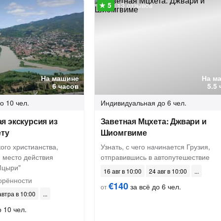
13 отзывов
На машине
На м
6 часов
5.5
о 10 чел.
Индивидуальная
до 6 чел.
я экскурсия из
Заветная Мцхета: Джвари и
ету
Шиомгвиме
ого христианства,
Узнать, с чего начинается Грузия,
 место действия
отправившись в автопутешествие
Мцыри"
16 авг в 10:00
24 авг в 10:00
орённости
€140
за всё до 6 чел.
от
автра в 10:00
 10 чел.