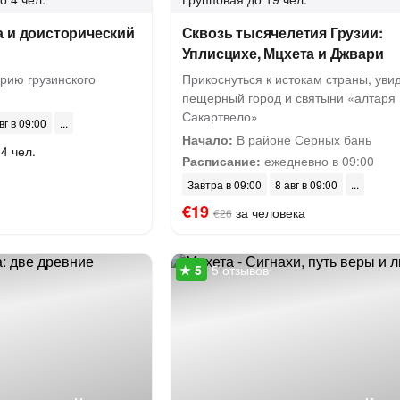
а и доисторический
Сквозь тысячелетия Грузии:
Уплисцихе, Мцхета и Джвари
рию грузинского
Прикоснуться к истокам страны, уви
пещерный город и святыни «алтаря
Сакартвело»
вг в 09:00
Начало:
В районе Серных бань
4 чел.
Расписание:
ежедневно в 09:00
Завтра в 09:00
8 авг в 09:00
€19
за человека
€26
5 отзывов