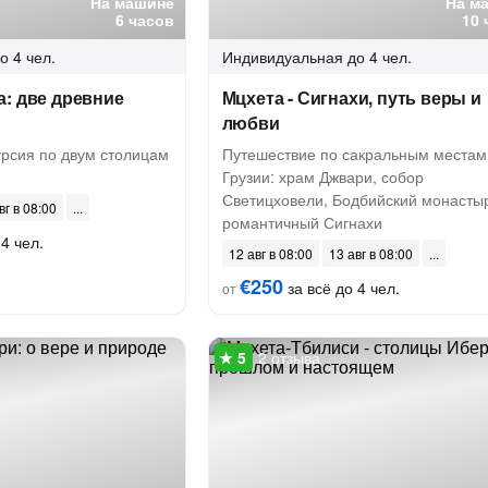
На машине
На м
6 часов
10 
о 4 чел.
Индивидуальная
до 4 чел.
: две древние
Мцхета - Сигнахи, путь веры и
любви
рсия по двум столицам
Путешествие по сакральным местам
Грузии: храм Джвари, собор
Светицховели, Бодбийский монасты
вг в 08:00
романтичный Сигнахи
4 чел.
12 авг в 08:00
13 авг в 08:00
€250
за всё до 4 чел.
от
2 отзыва