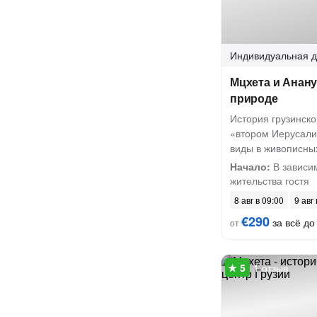
Индивидуальная
д
Мцхета и Анану
природе
История грузинско
«втором Иерусали
виды в живописны
Начало:
В зависим
жительства гостя
8 авг в 09:00
9 авг
€290
за всё до 
от
1 отзыв