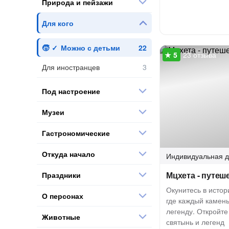
Природа и пейзажи
Для кого
Можно с детьми
23 отзыва
Для иностранцев
Под настроение
Музеи
Гастрономические
Откуда начало
Индивидуальная
д
Мцхета - путеш
Праздники
Окунитесь в истор
О персонах
где каждый камен
легенду. Откройте
Животные
святынь и легенд