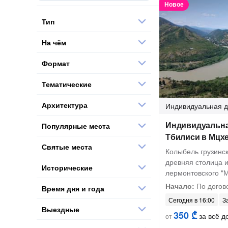
Новое
Тип
На чём
Формат
Тематические
Архитектура
Индивидуальная
д
Индивидуальна
Популярные места
Тбилиси в Мцх
Святые места
Колыбель грузинск
древняя столица и
Исторические
лермонтовского "
Начало:
По догов
Время дня и года
Сегодня в 16:00
З
Выездные
350 ₾
за всё до
от