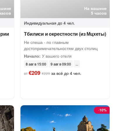
ашине
На машине
часов
5 часов
Индивидуальная
до 4 чел.
ерии
Тбилиси и окрестности (из Мцхеты)
Не спеша - по главным
достопримечательностям двух столиц
Начало:
У вашего отеля
8 авг в 15:00
9 авг в 09:00
€209
за всё до 4 чел.
от
€220
-
10%