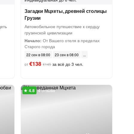
Загадки Мцхеты, древней столицы
Грузии
деть
Автомобильное путешествие к сердцу
грузинской цивилизации
Начало:
От Вашего отеля в пределах
Старого города
22 сен в 08:00
23 сен в 08:00
€138
за всё до 3 чел.
от
€145
4 отзыва