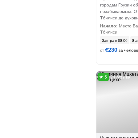
городам Грузии о
незабываемым. От
Тбилиси до духов
Начало:
Место Ва
Тбилиси
Завтра в 08:00
8 а
€230
за челов
от
24 отзыва
Индивидуальная
д