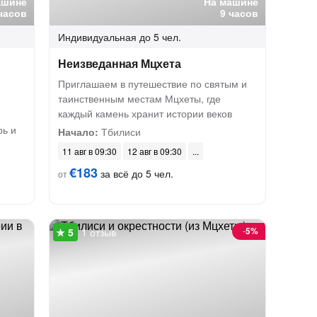
ашине
На машине
часов
9 часов
Индивидуальная
до 5 чел.
Неизведанная Мцхета
Приглашаем в путешествие по святым и
таинственным местам Мцхеты, где
каждый камень хранит истории веков
рь и
Начало:
Тбилиси
11 авг в 09:30
12 авг в 09:30
€183
за всё до 5 чел.
от
-
5%
1 отзыв