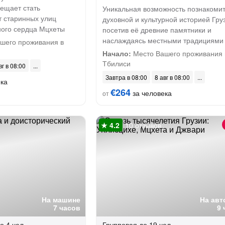
бещает стать
Уникальная возможность познакомит
 старинных улиц
духовной и культурной историей Гру
ного сердца Мцхеты
посетив её древние памятники и
наслаждаясь местными традициями
шего проживания в
Начало:
Место Вашего проживания 
Тбилиси
вг в 08:00
Завтра в 08:00
8 авг в 08:00
ека
€264
за человека
от
10 отзывов
На машине
На авт
7 часов
9 
о 4 чел.
Групповая
до 19 чел.