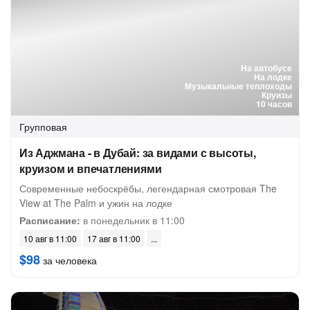
На автобусе
На лодке
Музыкальные теплоходы
Круизы
10 часов
Групповая
Из Аджмана - в Дубай: за видами с высоты,
круизом и впечатлениями
Современные небоскрёбы, легендарная смотровая The
View at The Palm и ужин на лодке
Расписание:
в понедельник в 11:00
10 авг в 11:00
17 авг в 11:00
$98
за человека