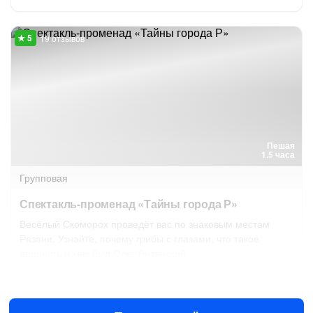
19 отзывов
Пешая
1.5 часа
Групповая
Спектакль-променад «Тайны города Р»
Весёлый Скоморох проведёт вас по знаковым местам
Рязани. Узнайте, почему грибы с глазами, что такое
дропнуть и кем был Олег Рязанский
12 сен в 15:00
26 сен в 15:00
1500 ₽
за человека