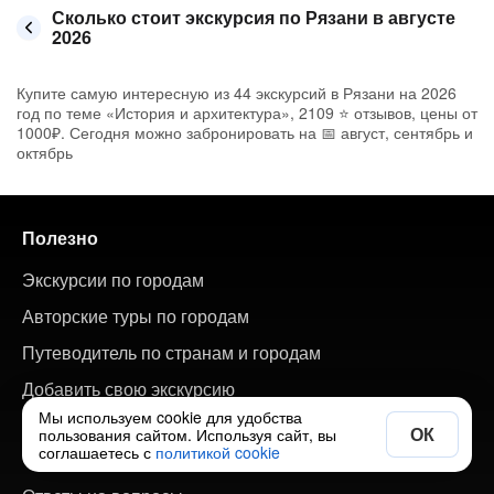
Сколько стоит экскурсия по Рязани в августе
2026
Купите самую интересную из 44 экскурсий в Рязани на 2026
год по теме «История и архитектура», 2109 ⭐ отзывов, цены от
1000₽. Сегодня можно забронировать на 📅 август, сентябрь и
октябрь
Полезно
Экскурсии по городам
Авторские туры по городам
Путеводитель по странам и городам
Добавить свою экскурсию
Мы используем cookie для удобства
ОК
пользования сайтом. Используя сайт, вы
О сайте
соглашаетесь с
политикой cookie