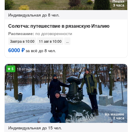
Пешая
3 часа
Индивидуальная
до 8 чел.
Солотча: путешествие в рязанскую Италию
Расписание:
по договоренности
Завтра в 10:00
11 авг в 10:00
6000 ₽
за всё до 8 чел.
18 отзывов
На машине
2 часа
Индивидуальная
до 15 чел.