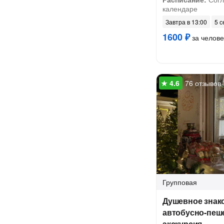
календаре
Завтра в 13:00
5 с
1600 ₽
за челове
76 отзывов
Групповая
Душевное знако
автобусно-пеш
экскурсия