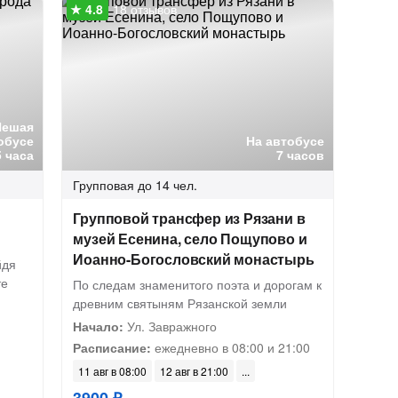
18 отзывов
Пешая
обусе
На автобусе
5 часа
7 часов
Групповая
до 14 чел.
Групповой трансфер из Рязани в
музей Есенина, село Пощупово и
Иоанно-Богословский монастырь
йдя
те
По следам знаменитого поэта и дорогам к
древним святыням Рязанской земли
Начало:
Ул. Завражного
Расписание:
ежедневно в 08:00 и 21:00
11 авг в 08:00
12 авг в 21:00