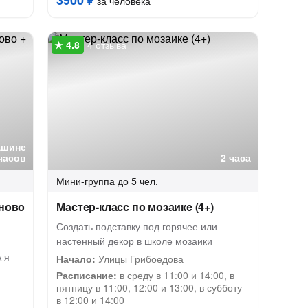
3900 ₽
за человека
4 отзыва
ашине
часов
2 часа
Мини-группа
до 5 чел.
иново
Мастер-класс по мозаике (4+)
Создать подставку под горячее или
настенный декор в школе мозаики
 я
Начало:
Улицы Грибоедова
Расписание:
в среду в 11:00 и 14:00, в
пятницу в 11:00, 12:00 и 13:00, в субботу
в 12:00 и 14:00