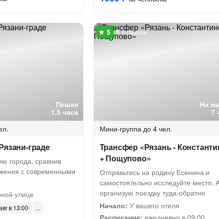
8 отзывов
Пешая
На м
1.5 часа
7 
ел.
Мини-группа
до 4 чел.
Рязани-граде
Трансфер «Рязань - Констант
+ Пощупово»
ию города, сравнив
ажения с современными
Отправьтесь на родину Есенина и
самостоятельно исследуйте место. А
организую поездку туда-обратно
ной улице
Начало:
У вашего отеля
авг в 13:00
Расписание:
ежедневно в 09:00