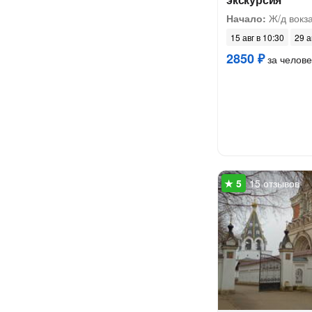
Начало:
Ж/д вокз
15 авг в 10:30
29 а
2850 ₽
за челове
15 отзывов