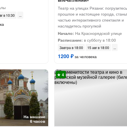
алы
Театр на улицах Рязани: погрузитесь
прошлое и настоящее города, стань
вг в 10:30
частью интерактивного спектакля и
ка
насладитесь прогулкой
Начало:
На Краснорядской улице
Расписание:
в субботу в 18:00
Завтра в 18:00
15 авг в 18:00
1200 ₽
за человека
1 отзыв
На машине
6 часов