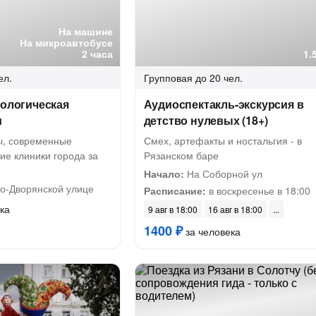
На машине
На микроавтобусе
2 часа
1.
ел.
Групповая
до 20 чел.
тологическая
Аудиоспектакль-экскурсия в
и
детство нулевых (18+)
ы, современные
Смех, артефакты и ностальгия - в
ие клиники города за
Рязанском баре
Начало:
На Соборной ул
о-Дворянской улице
Расписание:
в воскресенье в 18:00
ка
9 авг в 18:00
16 авг в 18:00
1400 ₽
за человека