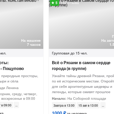
132 отзыва
На машине
На авт
7 часов
1.
чел.
Групповая
до 15 чел.
оты:
Всё о Рязани в самом сердце
 - Пощупово
города (в группе)
, природные просторы,
Узнайте тайны древней Рязани, про
ыри и сёла
по её историческим местам. Открой
для себя архитектурные шедевры и
ди Ленина
легенды, которые оживят прошлое
орник, среду, четверг,
и воскресенье в 09:00
Начало:
На Соборной площади
г в 09:00
Завтра в 13:00
15 авг в 13:00
1000 ₽
ка
за человека