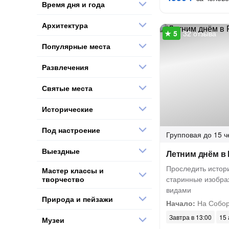
Время дня и года
Архитектура
32 отзыва
Популярные места
Развлечения
Святые места
Исторические
Под настроение
Групповая
до 15 ч
Выездные
Летним днём в 
Проследить истор
Мастер классы и
творчество
старинные изобр
видами
Природа и пейзажи
Начало:
На Собор
Завтра в 13:00
15 
Музеи