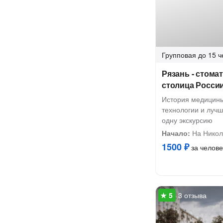
Групповая
до 15 ч
Рязань - стома
столица Росси
История медицин
технологии и лучш
одну экскурсию
Начало:
На Никол
1500 ₽
за челове
3 отзыва