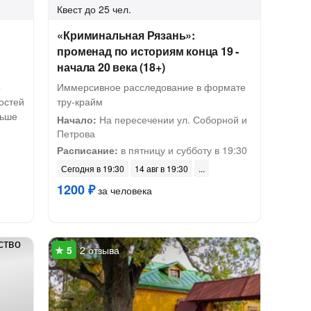
Квест
до 25 чел.
«Криминальная Рязань»:
променад по историям конца 19 -
начала 20 века (18+)
о
Иммерсивное расследование в формате
остей
тру-крайм
льше
Начало:
На пересечении ул. Соборной и
Петрова
Расписание:
в пятницу и субботу в 19:30
Сегодня в 19:30
14 авг в 19:30
1200 ₽
за человека
2 отзыва