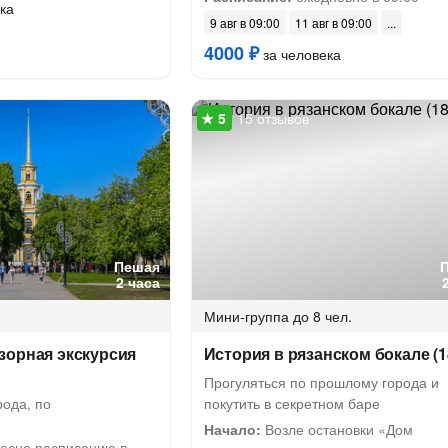
ка
9 авг в 09:00
11 авг в 09:00
4000 ₽
за человека
15 отзывов
Пешая
2 часа
Мини-группа
до 8 чел.
зорная экскурсия
История в рязанском бокале (1
Прогуляться по прошлому города и
ода, по
покутить в секретном баре
Начало:
Возле остановки «Дом
асно расписанию в