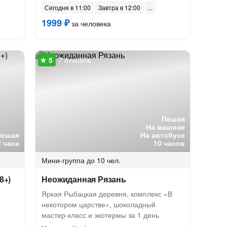
Сегодня в 11:00
Завтра в 12:00
1999 ₽
за человека
7 отзывов
Пешая
На машине
Пешая
На автобусе
2 часа
10 часов
Мини-группа
до 10 чел.
8+)
Неожиданная Рязань
Яркая Рыбацкая деревня, комплекс «В
некотором царстве», шоколадный
мастер-класс и экотермы за 1 день