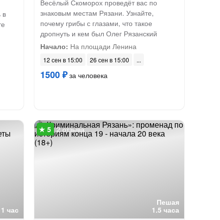
Весёлый Скоморох проведёт вас по
знаковым местам Рязани. Узнайте,
 в
почему грибы с глазами, что такое
те
дропнуть и кем был Олег Рязанский
Начало:
На площади Ленина
12 сен в 15:00
26 сен в 15:00
1500 ₽
за человека
2 отзыва
Пешая
1 час
1.5 часа