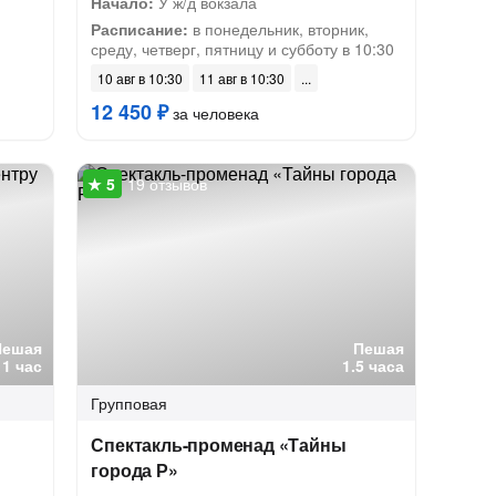
Начало:
У ж/д вокзала
Расписание:
в понедельник, вторник,
среду, четверг, пятницу и субботу в 10:30
10 авг в 10:30
11 авг в 10:30
12 450 ₽
за человека
19 отзывов
Пешая
Пешая
1 час
1.5 часа
Групповая
Спектакль-променад «Тайны
города Р»