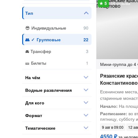
24 отзыва
Тип
Индивидуальные
Групповые
Трансфер
Билеты
Мини-группа
до 4 
Рязанские крас
На чём
Константиново
Водные развлечения
Есенинские места
старинные монаст
Для кого
Начало:
На площа
Расписание:
во вт
Формат
пятницу, субботу 
9 авг в 09:00
12 ав
Тематические
4550 ₽
за челове