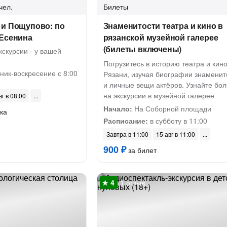
чел.
Билеты
 и Пощупово: по
Знаменитости театра и кино в
 Есенина
рязанской музейной галерее
(билеты включены)
скурсии - у вашей
Погрузитесь в историю театра и кин
ник-воскресение с 8:00
Рязани, изучая биографии знаменит
и личные вещи актёров. Узнайте бо
на экскурсии в музейной галерее
вг в 08:00
Начало:
На Соборной площади
ка
Расписание:
в субботу в 11:00
Завтра в 11:00
15 авг в 11:00
900 ₽
за билет
1 отзыв