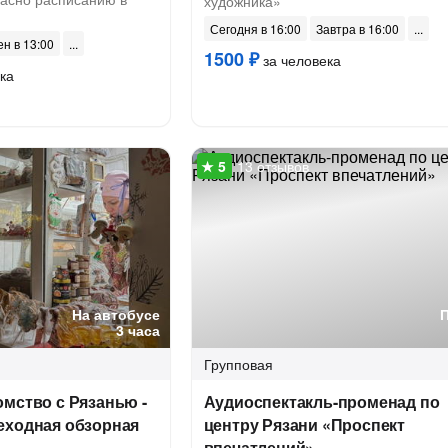
художника»
Сегодня в 16:00
Завтра в 16:00
ен в 13:00
1500 ₽
за человека
ка
13 отзывов
На автобусе
3 часа
Групповая
мство с Рязанью -
Аудиоспектакль-променад по
еходная обзорная
центру Рязани «Проспект
впечатлений»