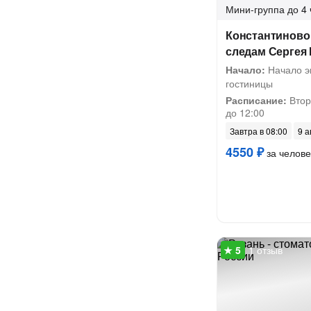
Мини-группа
до 4 
Константиново
следам Сергея
Начало:
Начало эк
гостиницы
Расписание:
Втор
до 12:00
Завтра в 08:00
9 а
4550 ₽
за челове
1 отзыв