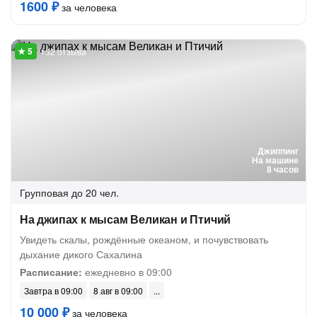
1600 ₽
за человека
152 отзыва
Джиппинг
На машине
8 часов
Групповая
до 20 чел.
На джипах к мысам Великан и Птичий
Увидеть скалы, рождённые океаном, и почувствовать
дыхание дикого Сахалина
Расписание:
ежедневно в 09:00
Завтра в 09:00
8 авг в 09:00
10 000 ₽
за человека