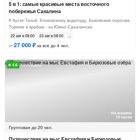
5 в 1: самые красивые места восточного
побережья Сахалина
К бухте Тихой, Клоковскому водопаду, Быковским порогам,
Ториям и крабам - из Южно-Сахалинска
22 авг в 08:00
23 авг в 08:00
27 000 ₽
за всё до 4 чел.
от
15 отзывов
На машине
10 часов
Групповая
до 20 чел.
Путешествие на мыс Евстафия и Бирюзовые