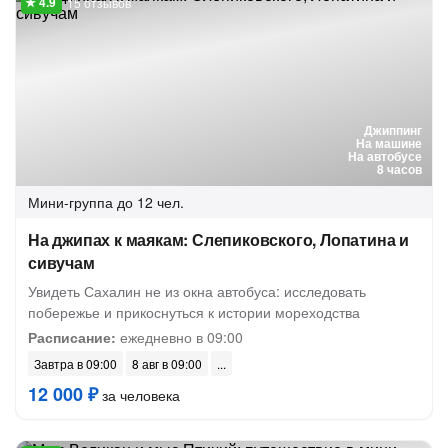
15 отзывов
Джиппинг
На машине
На автобусе
8 часов
Мини-группа
до 12 чел.
На джипах к маякам: Слепиковского, Лопатина и
сивучам
Увидеть Сахалин не из окна автобуса: исследовать
побережье и прикоснуться к истории мореходства
Расписание:
ежедневно в 09:00
Завтра в 09:00
8 авг в 09:00
12 000 ₽
за человека