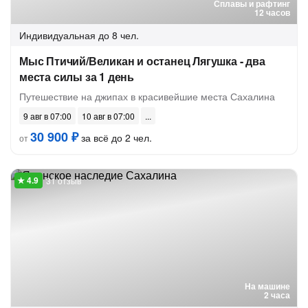
Сплавы и рафтинг
12 часов
Индивидуальная
до 8 чел.
Мыс Птичий/Великан и останец Лягушка - два
места силы за 1 день
Путешествие на джипах в красивейшие места Сахалина
9 авг в 07:00
10 авг в 07:00
30 900 ₽
за всё до 2 чел.
от
31 отзыв
На машине
2 часа