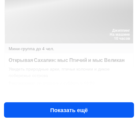
Джиппинг
На машине
10 часов
Мини-группа
до 4 чел.
Открывая Сахалин: мыс Птичий и мыс Великан
Увидеть природные арки, птичьи колонии и дикое
побережье острова
Расписание:
во вторник и субботу в 10:00
8 авг в 10:00
11 авг в 10:00
9900 ₽
за человека
Показать ещё