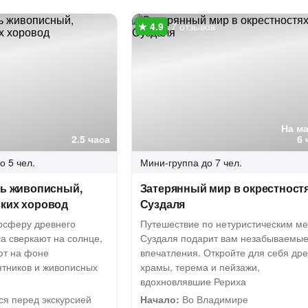
7 отзывов
На м
2.5 часа
6 
о 5 чел.
Мини-группа
до 7 чел.
ль живописный,
Затерянный мир в окрестност
ских хоровод
Суздаля
мосферу древнего
Путешествие по нетуристическим м
ла сверкают на солнце,
Суздаля подарит вам незабываемы
ют на фоне
впечатления. Откройте для себя др
ятников и живописных
храмы, терема и пейзажи,
вдохновлявшие Рериха
ся перед экскурсией
Начало:
Во Владимире