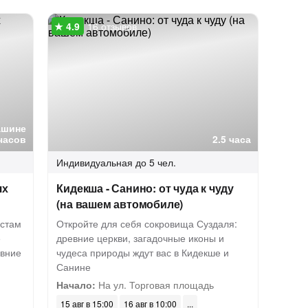
16 отзывов
ашине
часов
2.5 часа
Индивидуальная
до 5 чел.
ях
Кидекша - Санино: от чуда к чуду
(на вашем автомобиле)
естам
Откройте для себя сокровища Суздаля:
е
древние церкви, загадочные иконы и
евние
чудеса природы ждут вас в Кидекше и
Санине
Начало:
На ул. Торговая площадь
15 авг в 15:00
16 авг в 10:00