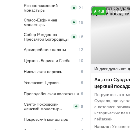
Ризоположенский
🔥
монастырь
14 отзывов
Спасо-Евфимиев
🔥
монастырь
Собор Рождества
🔥
Пресвятой Богородицы
Архиерейские палаты
Церковь Бориса и Глеба
Индивидуальная
д
Никольская церковь
Ах, этот Сузда
Успенская Церковь
церквей посад
Преподобенская колокольня
Погрузитесь в ат
Суздаля, где купо
Свято-Покровский
а летописи ожива
🔥
женский монастырь
исторических пам
пейзажей
Покровский монастырь
Начало:
Уточняет