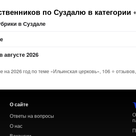
ственников по Суздалю в категории 
брики в Суздале
ле
в августе 2026
е на 2026 год по теме «Ильинская церковь», 106 ⭐ отзывов
О сайте
О
Ответы на вопросы
п
О нас
П
Вакансии