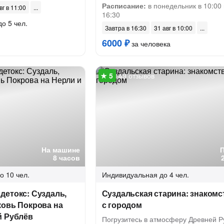
Расписание:
в понедельник в 10:00 
вг в 11:00
16:30
до 5 чел.
Завтра в 16:30
31 авг в 10:00
6000 ₽
за человека
49 отзывов
На машине
8 часов
о 10 чел.
Индивидуальная
до 4 чел.
детокс: Суздаль,
Суздальская старина: знакомс
ковь Покрова на
с городом
й Рублёв
Погрузитесь в атмосферу Древней Р