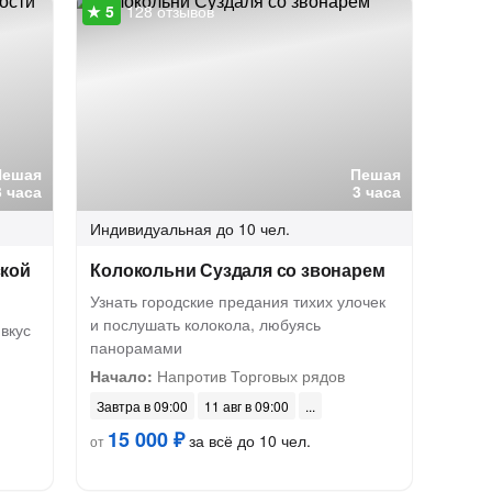
128 отзывов
Пешая
Пешая
3 часа
3 часа
Индивидуальная
до 10 чел.
ской
Колокольни Суздаля со звонарем
Узнать городские предания тихих улочек
и послушать колокола, любуясь
вкус
панорамами
Начало:
Напротив Торговых рядов
Завтра в 09:00
11 авг в 09:00
15 000 ₽
за всё до 10 чел.
от