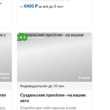
и
6400 ₽
за всё до 5 чел.
от
5 отзывов
Пешая
2 часа
4 часа
Индивидуальная
до 10 чел.
тво
Суздальские просёлки - на вашем
авто
уси,
Откройте для себя скрытые уголки