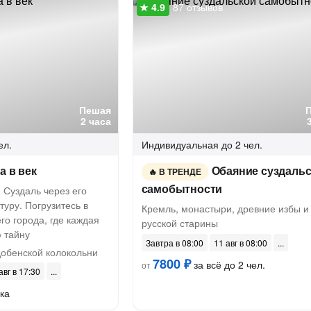
87 отзывов
Пешая
2 часа
ел.
Индивидуальная
до 2 чел.
а в век
Обаяние суздаль
В ТРЕНДЕ
самобытности
 Суздаль через его
туру. Погрузитесь в
Кремль, монастыри, древние избы и 
о города, где каждая
русской старины
 тайну
Завтра в 08:00
11 авг в 08:00
обенской колокольни
7800 ₽
за всё до 2 чел.
от
авг в 17:30
ка