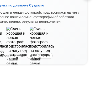
улка по дивному Суздалю
Фото
ошая и легкая фотограф, подстроилась на лету
Это 
оение нашей семье, фотографии обработала
вам к
качественно, результат великолепен!
узнает
лезен этот отзыв?
Вам б
Да
Нет