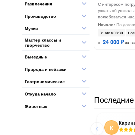
Развлечения
С интересом погру
узнать об уникаль
Производство
полюбоваться на
Начало:
По догов
Музеи
31 авг в 08:30
1 се
Мастер классы и
24 000 ₽
за вс
от
творчество
Выездные
Природа и пейзажи
Гастрономические
Откуда начало
Последние 
Животные
Карин
К