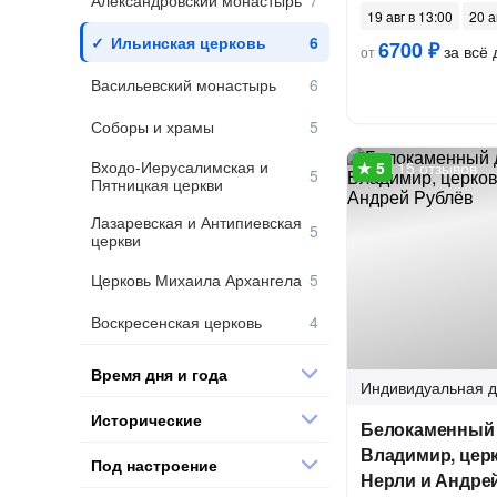
Александровский монастырь
19 авг в 13:00
20 а
Ильинская церковь
6700 ₽
за всё 
от
Васильевский монастырь
Соборы и храмы
Входо-Иерусалимская и
15 отзывов
Пятницкая церкви
Лазаревская и Антипиевская
церкви
Церковь Михаила Архангела
Воскресенская церковь
Время дня и года
Индивидуальная
д
Исторические
Белокаменный 
Владимир, цер
Под настроение
Нерли и Андре