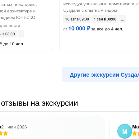
исследуя уникальные памятники и к
зиться в историю,
Суздаля с опытным гидом
ной архитектуре и
следием ЮНЕСКО
16 авг в 09:00
1 сен в 09:00
оренности
10 000 ₽
за всё до 4 чел.
от
н в 08:30
ё до 10 чел.
Другие экскурсии Сузда
отзывы на экскурсии
а
Ma
21 июн 2026
M