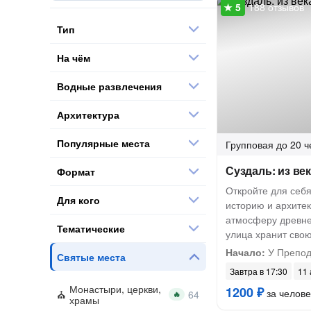
188 отзывов
Тип
На чём
Водные развлечения
Архитектура
Популярные места
Групповая
до 20 ч
Суздаль: из век
Формат
Откройте для себя
Для кого
историю и архитек
атмосферу древнег
Тематические
улица хранит свою
Начало:
У Препод
Святые места
Завтра в 17:30
11 
Монастыри, церкви,
1200 ₽
за челове
🔥
храмы