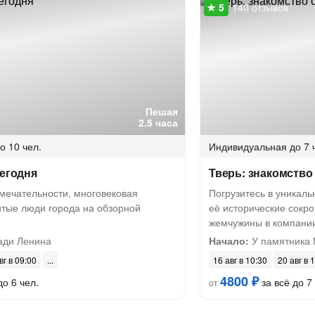
140 отзывов
Пешая
2.5 часа
о 10 чел.
Индивидуальная
до 7 
сегодня
Тверь: знакомство
мечательности, многовековая
Погрузитесь в уникал
итые люди города на обзорной
её исторические сокр
жемчужины в компании
ди Ленина
Начало:
У памятника 
вг в 09:00
16 авг в 10:30
20 авг в 
4800 ₽
до 6 чел.
за всё до 7
от