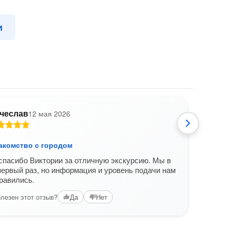
и
чеслав
12 мая 2026
И
накомство с городом
Твер
пасибо Виктории за отличную экскурсию. Мы в
Викто
первый раз, но информация и уровень подачи нам
пров
равились.
позна
конта
лезен этот отзыв?
Да
Нет
Вам б