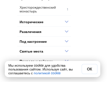
Христорождественский
монастырь
Исторические
Развлечения
Под настроение
Святые места
Природа и пейзажи
Мы используем cookie для удобства
ОК
пользования сайтом. Используя сайт, вы
Мастер классы и
соглашаетесь с
политикой cookie
творчество
Выездные
Музеи
Производство