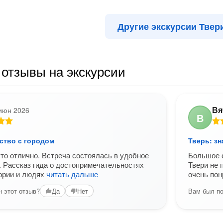
Другие экскурсии Твер
отзывы на экскурсии
Вя
июн 2026
В
ство с городом
Тверь: з
то отлично. Встреча состоялась в удобное
Большое с
. Рассказ гида о достопримечательностях
Твери не 
тории и людях
читать дальше
очень пон
 этот отзыв?
Вам был по
Да
Нет