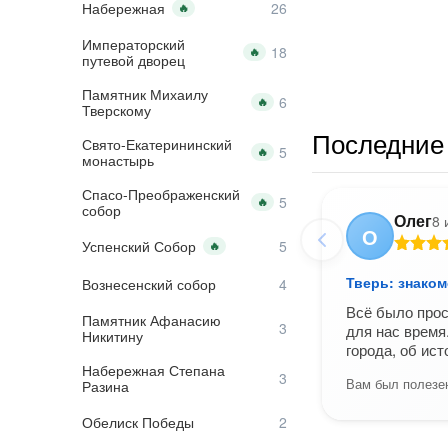
Набережная
🔥
Императорский
🔥
путевой дворец
Памятник Михаилу
🔥
Тверскому
Последние 
Свято-Екатерининский
🔥
монастырь
Спасо-Преображенский
🔥
собор
Олег
8 
О
Успенский Собор
🔥
Тверь: знаком
Вознесенский собор
Всё было прос
Памятник Афанасию
для нас время
Никитину
города, об ис
Набережная Степана
Вам был полезен
Разина
Обелиск Победы