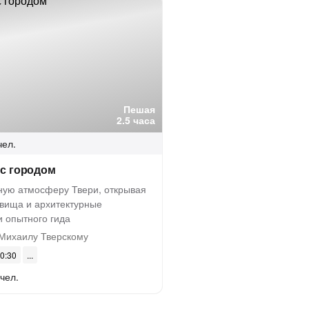
Пешая
2.5 часа
чел.
 с городом
ьную атмосферу Твери, открывая
овища и архитектурные
 опытного гида
Михаилу Тверскому
10:30
 чел.