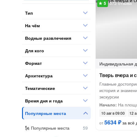
572 отзыва
Тип
На чём
Водные развлечения
Для кого
Формат
Индивидуальная
д
Тверь вчера и 
Архитектура
Главные достопри
Тематические
история и знамен
экскурсии
Время дня и года
Начало:
На площа
Популярные места
10 авг в 09:00
12 а
5634 ₽
за всё 
от
Популярные места