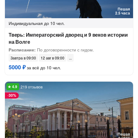
Пешая
2.5 часа
Индивидуальная
до 10 чел.
Тверь: Императорский дворец и 9 веков истории
на Волге
Расписание:
По договоренности с гидом.
Завтра в 09:00
12 авг в 09:00
5000 ₽
за всё до 10 чел.
219 отзывов
-
30%
Пешая