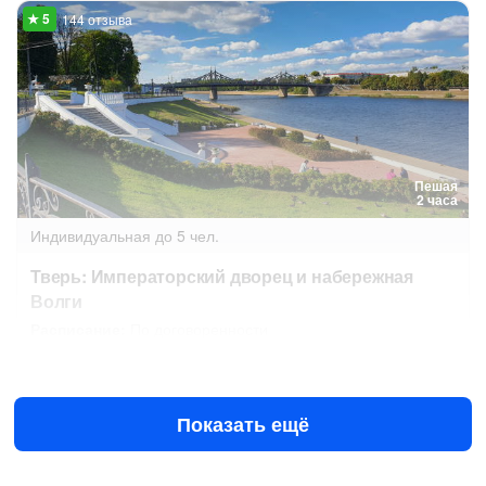
144 отзыва
Пешая
2 часа
Индивидуальная
до 5 чел.
Тверь: Императорский дворец и набережная
Волги
Расписание:
По договоренности
Сегодня в 16:00
Завтра в 09:00
5000 ₽
за всё до 5 чел.
Показать ещё