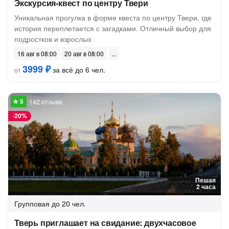
Экскурсия-квест по центру Твери
Уникальная прогулка в форме квеста по центру Твери, где
история переплетается с загадками. Отличный выбор для
подростков и взрослых
16 авг в 08:00
20 авг в 08:00
3999 ₽
за всё до 6 чел.
от
142 отзыва
-
20%
Пешая
2 часа
Групповая
до 20 чел.
Тверь приглашает на свидание: двухчасовое