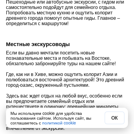
Пешеходные или автобусные экскурсии, с гидом или
самостоятельно подойдут для семейного отдыха.
Попробовать местную кухню и ощутить колорит
древнего города помогут опытные гиды. Главное –
определиться с маршрутом!
Местные экскурсоводы
Если вы давно мечтали посетить новые
познавательные места и побывать на Востоке,
обязательно забронируйте туры на нашем сайте!
Где, как ни в Хиве, можно ощутить колорит Азии и
полюбоваться восточной архитектурой! Это древний
город-оазис, окруженный пустынями.
Здесь вас ждет отдых на любой вкус, особенно если
вы предпочитаете семейный отдых или
путешествуете в одиночку: древнейшие минареты,
дворцы и целые архитектурные комплексы,
Мы используем cookie для удобства
проживание в старом городе и прогулки среди
ОК
пользования сайтом. Используя сайт, вы
древних башен и крепостей оставят хорошее
соглашаетесь с
политикой cookie
впечатление от экскурсий.