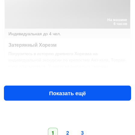
На машине
6 часов
Индивидуальная
до 4 чел.
Затерянный Хорезм
Погрузитесь в историю древнего Хорезма на
индивидуальной экскурсии по крепостям Аяз-кала, Топрак-
кала и Кызыл-кала. Узнайте их секреты и легенды
Завтра в 09:00
11 авг в 09:00
$149
за всё до 4 чел.
от
Показать ещё
1
2
3