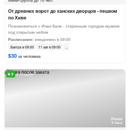
Мини-группа
до 10 чел.
От древних ворот до ханских дворцов - пешком
по Хиве
Познакомиться с Ичан-Кале - старинным городом-музеем
под открытым небом
Расписание:
ежедневно в 09:00
Завтра в 09:00
11 авг в 09:00
$30
за человека
5 отзывов
Пешая
2 часа