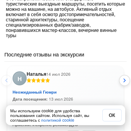
туристические выездные маршруты, посетить которые
можно на машине, на автобусе. Активный отдых
включает в себя осмотр достопримечательностей,
старинной архитектуры, посещение
специализированных фабрик/заводов,
понравившихся мастер-классов, вечерние винные
туры
Последние отзывы на экскурсии
Наталья
14 июл 2026
Н
Неожиданный Гюмри
Дата посещения:
13 июл 2026
Очень интересная экскурсия, идеально подходит
Мы используем cookie для удобства
для первого знакомства с городом. Ирина - очень
ОК
пользования сайтом. Используя сайт, вы
эрудированная, хорошо знает историю города и
соглашаетесь с
политикой cookie
Армении. Искренне рекомендую