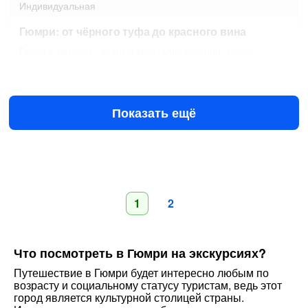
Индивидуальная
Гюмри: от чёрного туфа до красного вина
Город в деталях - старые кварталы, истории, вкусы
Завтра в 13:30
11 авг в 11:00
€45
за человека
от
Показать ещё
1
2
Что посмотреть в Гюмри на экскурсиях?
Путешествие в Гюмри будет интересно любым по
возрасту и социальному статусу туристам, ведь этот
город является культурной столицей страны.