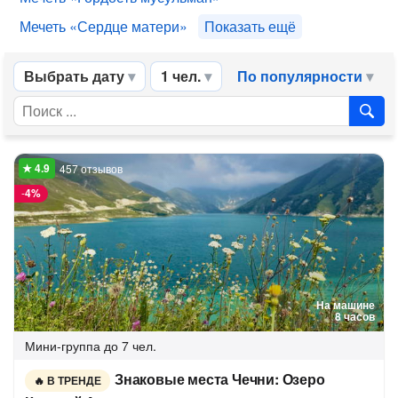
Мечеть «Сердце матери»
Показать ещё
Выбрать дату
1 чел.
По популярности
457 отзывов
-
4%
На машине
8 часов
Мини-группа
до 7 чел.
Знаковые места Чечни: Озеро
В ТРЕНДЕ