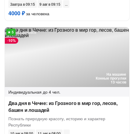
Завтра в 09:15
9 авг в 09:15
4000 ₽
за человека
11 отзывов
-
10%
На машине
Конные прогулки
13 часов
Индивидуальная
до 4 чел.
Два дня в Чечне: из Грозного в мир гор, лесов,
башен и лошадей
Познать природную красоту, историю и характер
Республики
10 авг в 08:00
11 авг в 08:00