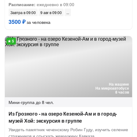
Расписание:
ежедневно в 09:00
Завтра в 09:00
9 авг в 09:00
3500 ₽
за человека
124 отзыва
На машине
На микроавтобусе
8 часов
Мини-группа
до 8 чел.
Из Грозного - на озеро Кезеной-Ам и в город-
музей Хой: экскурсия в группе
Увидеть памятник чеченскому Робин Гуду, изучить селение
стражников и отыскать жемчужину Кавказа