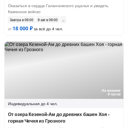
Оказаться в сердце Галанчожского ущелья и увидеть
Каменное войско
Завтра в 09:00
9 авг в 09:00
18 000 ₽
за всё до 4 чел.
от
На машине
9 часов
Индивидуальная
до 4 чел.
От озера Кезеной-Ам до древних башен Хоя -
горная Чечня из Грозного