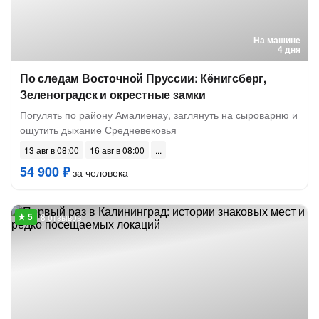
На машине
4 дня
По следам Восточной Пруссии: Кёнигсберг,
Зеленоградск и окрестные замки
Погулять по району Амалиенау, заглянуть на сыроварню и
ощутить дыхание Средневековья
13 авг в 08:00
16 авг в 08:00
54 900 ₽
за человека
8 отзывов