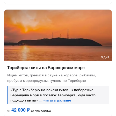
3 дня
Териберка: киты на Баренцевом море
Ищем китов, греемся в сауне на корабле, рыбачим,
пробуем морепродукты, гуляем по Териберке
«Тур в Териберку на поиски китов - к побережью
Баренцева моря в посёлок Териберка, куда часто
подходят
киты
»
42 000 ₽
за человека
от