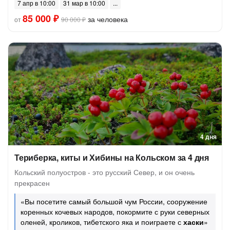
7 апр в 10:00
31 мар в 10:00
85 000 ₽
за человека
от
90 000 ₽
4 дня
Териберка, киты и Хибины на Кольском за 4 дня
Кольский полуостров - это русский Север, и он очень
прекрасен
«Вы посетите самый большой чум России, сооружение
коренных кочевых народов, покормите с руки северных
оленей, кроликов, тибетского яка и поиграете с
хаски
»