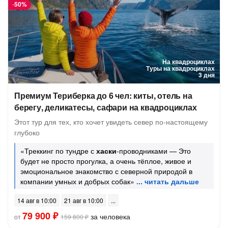
-
50%
На квадроциклах
Туры на квадроциклах
3 дня
Премиум Териберка до 6 чел: киты, отель на
берегу, деликатесы, сафари на квадроциклах
Этот тур для тех, кто хочет увидеть север по-настоящему
глубоко
«Треккинг по тундре с
хаски
-проводниками — Это
будет не просто прогулка, а очень тёплое, живое и
эмоциональное знакомство с северной природой в
компании умных и добрых собак»
14 авг в 10:00
21 авг в 10:00
79 900 ₽
за человека
от
159 800 ₽