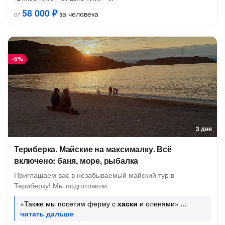
58 000 ₽
за человека
от
-
5%
3 дня
Териберка. Майские на максималку. Всё
включено: баня, море, рыбалка
Приглашаем вас в незабываемый майский тур в
Териберку! Мы подготовили
«Также мы посетим ферму с
хаски
и оленями»