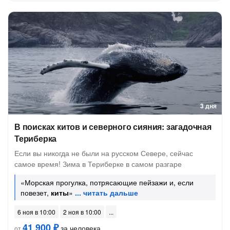
3 дня
В поисках китов и северного сияния: загадочная
Териберка
Если вы никогда не были на русском Севере, сейчас
самое время! Зима в Териберке в самом разгаре
«Морская прогулка, потрясающие пейзажи и, если
повезет,
киты
»
6 ноя в 10:00
2 ноя в 10:00
41 900 ₽
за человека
от