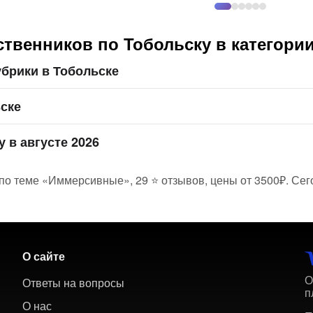
ственников по Тобольску в категор
брики в Тобольске
ьске
 в августе 2026
 по теме «Иммерсивные», 29 ⭐ отзывов, цены от 3500₽. Сег
О сайте
О
Ответы на вопросы
п
О нас