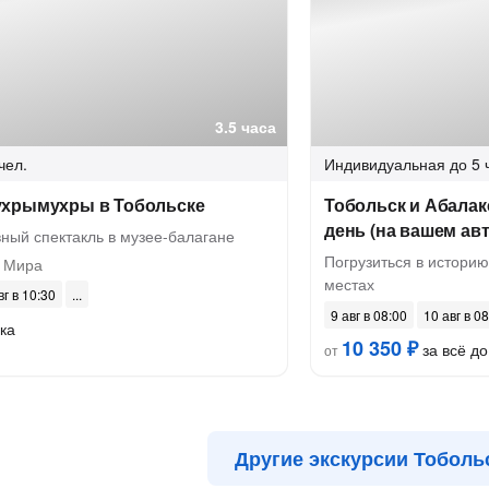
3.5 часа
чел.
Индивидуальная
до 5 
хрымухры в Тобольске
Тобольск и Абалак
день (на вашем авт
ный спектакль в музее-балагане
Погрузиться в историю
 Мира
местах
вг в 10:30
9 авг в 08:00
10 авг в 0
ка
10 350 ₽
за всё до
от
Другие экскурсии Тоболь