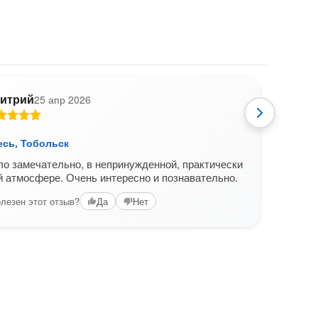
итрий
25 апр 2026
есь, Тобольск
Знак
о замечательно, в непринужденной, практически
Весь
 атмосфере. Очень интересно и познавательно.
проф
струк
лезен этот отзыв?
Да
Нет
слуш
Вам б