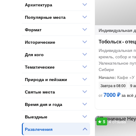
Архитектура
Популярные места
Формат
Индивидуальная
д
Тобольск - оте
Исторические
Индивидуальная п
Для кого
кремль, собор и т
Увлекательное пу
Тематические
Сибири
Начало:
Кафе «У
Природа и пейзажи
Завтра в 08:00
9 а
Святые места
7000 ₽
за всё 
от
Время дня и года
Выездные
4 отзыва
Развлечения