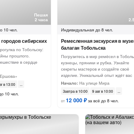
Пешая
2 часа
2.
о 10 чел.
Индивидуальная
до 8 чел.
ц городов сибирских
Ремесленная экскурсия в музе
балаган Тобольска
рогулка по Тобольску:
айны прошлого.
Погрузитесь в мир ремёсел в Тоболь
тешествие в сердце
кузнецы, пряники и рубка. Узнайте
секреты мастеров и создайте своё
изделие. Уникальный опыт ждёт вас
 Ершова»
Начало:
На улице Мира
вг в 13:00
Завтра в 10:00
9 авг в 10:00
до 10 чел.
12 000 ₽
за всё до 8 чел.
от