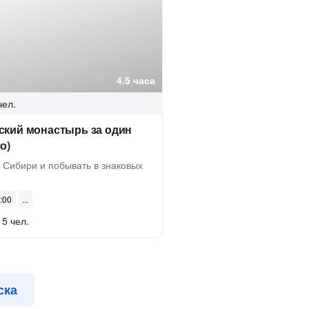
4.5 часа
чел.
ский монастырь за один
о)
 Сибири и побывать в знаковых
8:00
 5 чел.
ска