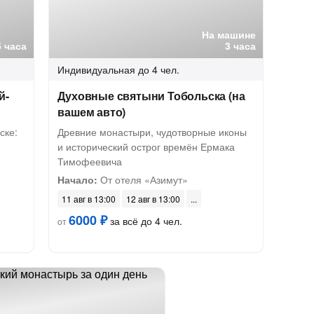
На машине
5 часа
3 часа
Индивидуальная
до 4 чел.
й-
Духовные святыни Тобольска (на
вашем авто)
ске:
Древние монастыри, чудотворные иконы
и исторический острог времён Ермака
Тимофеевича
Начало:
От отеля «Азимут»
11 авг в 13:00
12 авг в 13:00
6000 ₽
за всё до 4 чел.
от