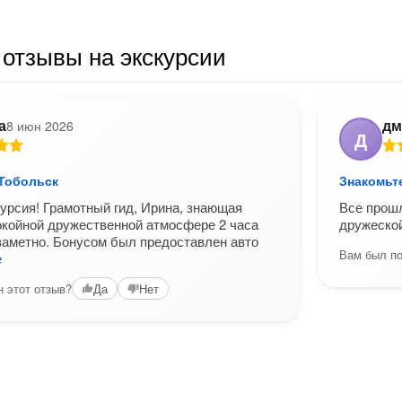
отзывы на экскурсии
а
дм
8 июн 2026
Д
 Тобольск
Знакомьт
урсия! Грамотный гид, Ирина, знающая
Все прошл
окойной дружественной атмосфере 2 часа
дружеской
заметно. Бонусом был предоставлен авто
Вам был по
е
 этот отзыв?
Да
Нет