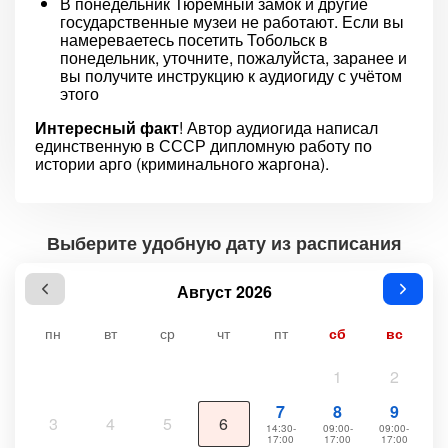
В понедельник Тюремный замок и другие
государственные музеи не работают. Если вы
намереваетесь посетить Тобольск в
понедельник, уточните, пожалуйста, заранее и
вы получите инструкцию к аудиогиду с учётом
этого
Интересный факт
! Автор аудиогида написал
единственную в СССР дипломную работу по
истории арго (криминального жаргона).
Выберите удобную дату из расписания
Август 2026
пн
вт
ср
чт
пт
сб
вс
1
2
7
8
9
3
4
5
6
14:30-
09:00-
09:00-
17:00
17:00
17:00