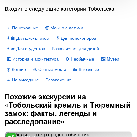
Входит в следующие категории Тобольска
🚶 Пешеходные
🧒 Можно с детьми
👩‍🏫 Для школьников
👵 Для пенсионеров
👨‍🎓 Для студентов
Развлечения для детей
🏛 История и архитектура
⚙️ Необычные
🖼 Музеи
☀️ Летние
🙏 Святые места
🏡 Выездные
🧘 На выходные
Развлечения
Похожие экскурсии на
«Тобольский кремль и Тюремный
замок: факты, легенды и
расследование»
301 отзыв