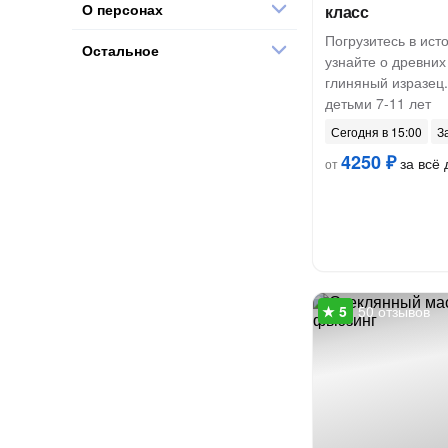
О персонах
класс
Погрузитесь в ист
Остальное
узнайте о древних
глиняный изразец.
детьми 7-11 лет
Сегодня в 15:00
З
4250 ₽
за всё 
от
50 отзывов