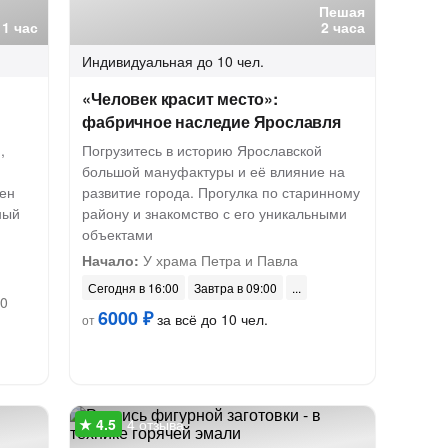
Пешая
1 час
2 часа
Индивидуальная
до 10 чел.
«Человек красит место»:
фабричное наследие Ярославля
,
Погрузитесь в историю Ярославской
большой мануфактуры и её влияние на
жен
развитие города. Прогулка по старинному
ный
району и знакомство с его уникальными
объектами
Начало:
У храма Петра и Павла
Сегодня в 16:00
Завтра в 09:00
00
6000 ₽
за всё до 10 чел.
от
4 отзыва