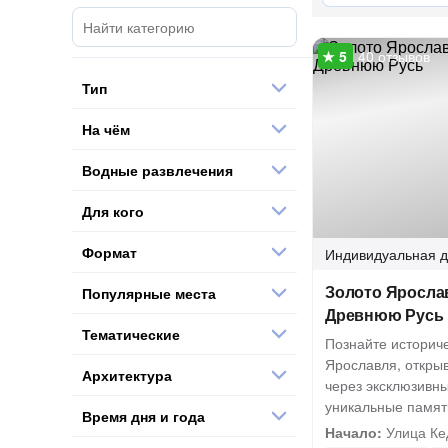
40 отзывов
Тип
На чём
Водные развлечения
Для кого
Формат
Индивидуальная
д
Золото Ярослав
Популярные места
Древнюю Русь
Тематические
Познайте историч
Ярославля, откры
Архитектура
через эксклюзивны
уникальные памят
Время дня и года
Начало:
Улица Ке