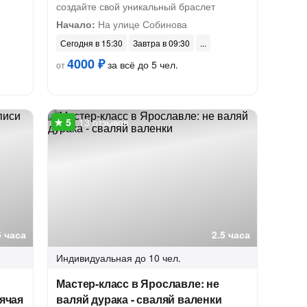
создайте свой уникальный браслет
Начало:
На улице Собинова
Сегодня в 15:30
Завтра в 09:30
4000 ₽
за всё до 5 чел.
от
13 отзывов
5 часа
2.5 часа
Индивидуальная
до 10 чел.
Мастер-класс в Ярославле: не
рячая
валяй дурака - сваляй валенки