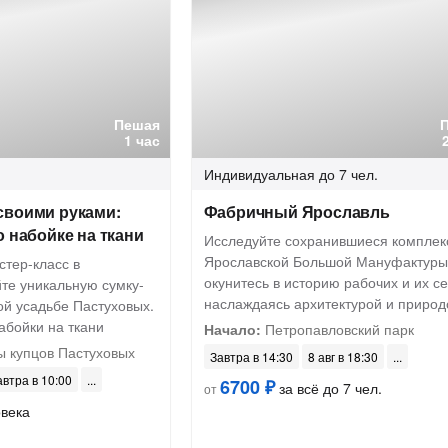
Пешая
1 час
Индивидуальная
до 7 чел.
своими руками:
Фабричный Ярославль
о набойке на ткани
Исследуйте сохранившиеся комплек
Ярославской Большой Мануфактуры
стер-класс в
окунитесь в историю рабочих и их с
те уникальную сумку-
наслаждаясь архитектурой и природ
ой усадьбе Пастуховых.
абойки на ткани
Начало:
Петропавловский парк
ы купцов Пастуховых
Завтра в 14:30
8 авг в 18:30
автра в 10:00
6700 ₽
за всё до 7 чел.
от
овека