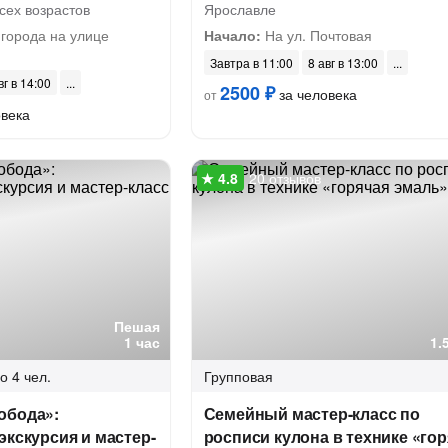
сех возрастов
Ярославле
города на улице
Начало:
На ул. Почтовая
Завтра в 11:00
8 авг в 13:00
вг в 14:00
2500 ₽
за человека
от
овека
20 отзывов
Пешая
1 час
1.
о 4 чел.
Групповая
обода»:
Семейный мастер-класс по
экскурсия и мастер-
росписи кулона в технике «го