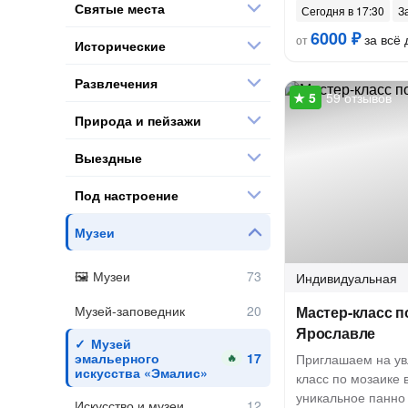
Святые места
Сегодня в 17:30
З
6000 ₽
за всё 
от
Исторические
Развлечения
59 отзывов
Природа и пейзажи
Выездные
Под настроение
Музеи
Музеи
Индивидуальная
Музей-заповедник
Мастер-класс п
Ярославле
Музей
эмальерного
Приглашаем на ув
🔥
искусства «Эмалис»
класс по мозаике 
уникальное панно 
Искусство и музеи