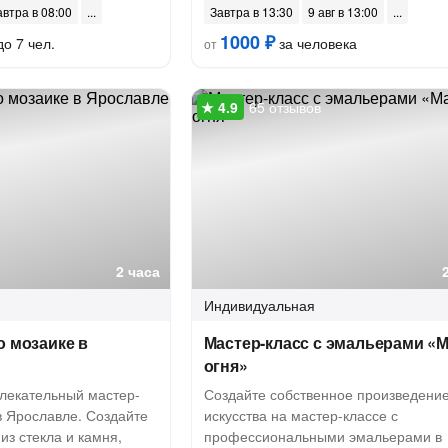
автра в 08:00
Завтра в 13:30
9 авг в 13:00
1000 ₽
до 7 чел.
за человека
от
65 отзывов
2 часа
Индивидуальная
о мозаике в
Мастер-класс с эмальерами «
огня»
лекательный мастер-
Создайте собственное произведени
в Ярославле. Создайте
искусства на мастер-классе с
из стекла и камня,
профессиональными эмальерами в