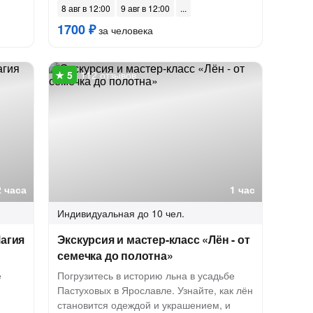
8 авг в 12:00
9 авг в 12:00
1700 ₽
за человека
112 отзывов
2 часа
1 час
Индивидуальная
до 10 чел.
Магия
Экскурсия и мастер-класс «Лён - от
семечка до полотна»
е
Погрузитесь в историю льна в усадьбе
Пастуховых в Ярославле. Узнайте, как лён
становится одеждой и украшением, и