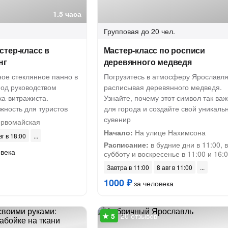
1.5 часа
Групповая
до 20 чел.
стер-класс в
Мастер-класс по росписи
нг
деревянного медведя
ное стеклянное панно в
Погрузитесь в атмосферу Ярославля
под руководством
расписывая деревянного медведя.
ка-витражиста.
Узнайте, почему этот символ так ва
жность для туристов
для города и создайте свой уникаль
сувенир
ервомайская
Начало:
На улице Нахимсона
вг в 18:00
Расписание:
в будние дни в 11:00, в
овека
субботу и воскресенье в 11:00 и 16:
Завтра в 11:00
8 авг в 11:00
1000 ₽
за человека
20 отзывов