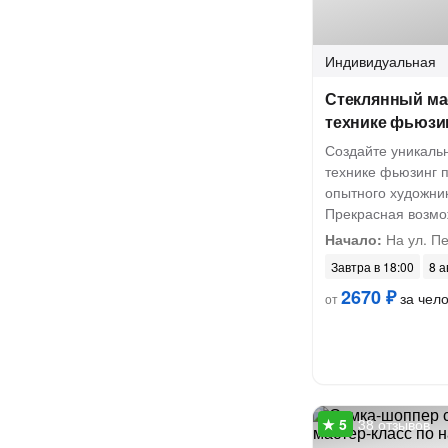
Индивидуальная
Стеклянный ма
технике фьюзи
Создайте уникаль
технике фьюзинг 
опытного художни
Прекрасная возмо
Начало:
На ул. П
Завтра в 18:00
8 а
2670 ₽
за чел
от
38 отзывов