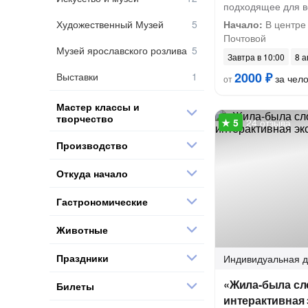
подходящее для в
Художественный Музей
Начало:
В центре 
Почтовой
Музей ярославского розлива
Завтра в 10:00
8 а
2000 ₽
Выставки
за чел
от
Мастер классы и
творчество
24 отзыва
Производство
Откуда начало
Гастрономические
Животные
Праздники
Индивидуальная
д
«Жила-была сл
Билеты
интерактивная 