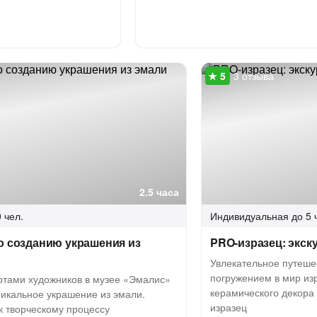
3 отзыва
2.5 часа
 чел.
Индивидуальная
до 5 
о созданию украшения из
PRO-изразец: экск
Увлекательное путеше
погружением в мир изр
отами художников в музее «Эмалис»
керамического декора
никальное украшение из эмали.
изразец
к творческому процессу