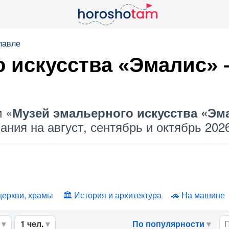
лавле
 искусства «Эмалис» –
и «
Музей эмальерного искусства «Эм
ния на август, сентябрь и октябрь 2026
церкви, храмы
История и архитектура
На машине
1 чел.
По популярности