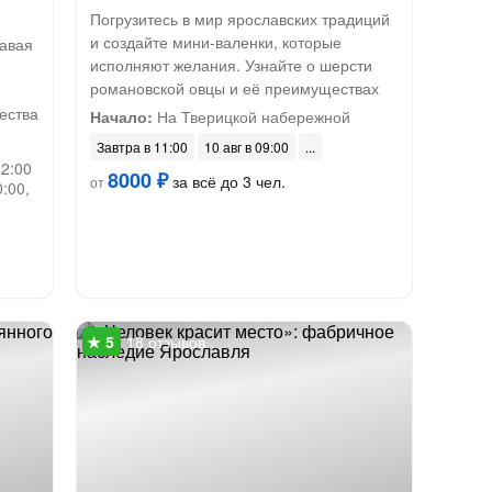
Погрузитесь в мир ярославских традиций
и создайте мини-валенки, которые
давая
исполняют желания. Узнайте о шерсти
романовской овцы и её преимуществах
ества
Начало:
На Тверицкой набережной
Завтра в 11:00
10 авг в 09:00
12:00
8000 ₽
за всё до 3 чел.
от
0:00,
18 отзывов