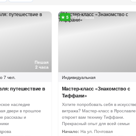
733 отзыва
Пешая
2 часа
о 7 чел.
Индивидуальная
ля: путешествие в
Мастер-класс «Знакомство с
Тиффани»
еское наследие
Хотите попробовать себя в искусств
вая двери в прошлое
витража? Мастер-класс в Ярославле
е рассказы и
откроет вам технику Тиффани.
ники
Прекрасный опыт для всей семьи
дрова
Начало:
На ул. Почтовая