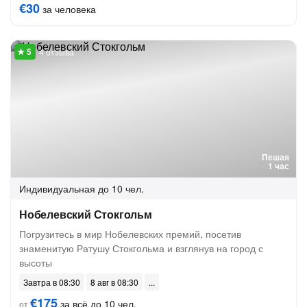
€30
за человека
4 отзыва
Пешая
1 час
Индивидуальная
до 10 чел.
Нобелевский Стокгольм
Погрузитесь в мир Нобелевских премий, посетив
знаменитую Ратушу Стокгольма и взглянув на город с
высоты
Завтра в 08:30
8 авг в 08:30
€175
за всё до 10 чел.
от