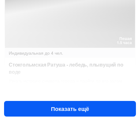
Пешая
1.5 часа
Индивидуальная
до 4 чел.
Стокгольмская Ратуша - лебедь, плывущий по
воде
Узнать историю символа города и пройти по его залам
Завтра в 08:30
8 авг в 08:30
€160
за всё до 4 чел.
от
Показать ещё