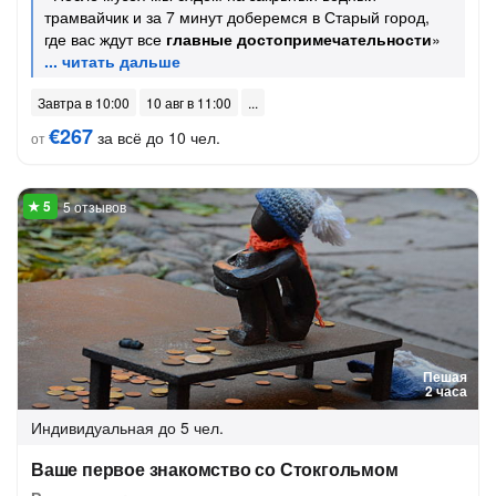
трамвайчик и за 7 минут доберемся в Старый город,
где вас ждут все
главные достопримечательности
»
Завтра в 10:00
10 авг в 11:00
€267
за всё до 10 чел.
от
5 отзывов
Пешая
2 часа
Индивидуальная
до 5 чел.
Ваше первое знакомство со Стокгольмом