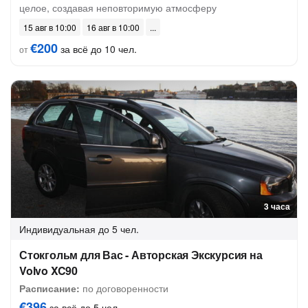
целое, создавая неповторимую атмосферу
15 авг в 10:00
16 авг в 10:00
€200
за всё до 10 чел.
от
3 часа
Индивидуальная
до 5 чел.
Стокгольм для Вас - Авторская Экскурсия на
Volvo XC90
Расписание:
по договоренности
€396
за всё до 5 чел.