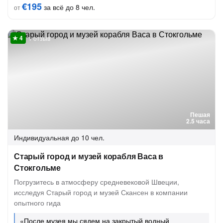
€195
за всё до 8 чел.
от
1 отзыв
Пешая
2.5 часа
Индивидуальная
до 10 чел.
Старый город и музей корабля Васа в
Стокгольме
Погрузитесь в атмосферу средневековой Швеции,
исследуя Старый город и музей Скансен в компании
опытного гида
«После музея мы сядем на закрытый водный