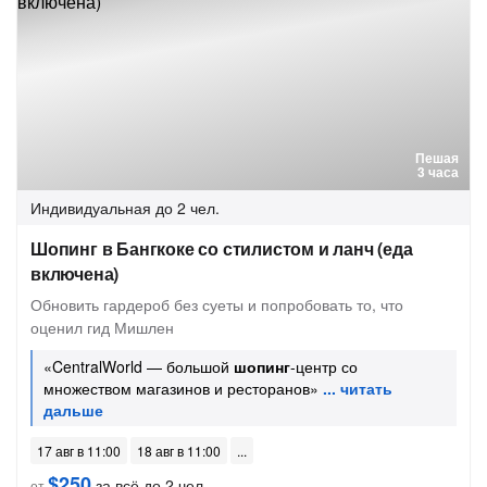
Пешая
3 часа
Индивидуальная
до 2 чел.
Шопинг в Бангкоке со стилистом и ланч (еда
включена)
Обновить гардероб без суеты и попробовать то, что
оценил гид Мишлен
«CentralWorld — большой
шопинг
-центр со
множеством магазинов и ресторанов»
17 авг в 11:00
18 авг в 11:00
$250
за всё до 2 чел.
от