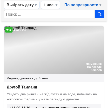
Выбрать дату
1 чел.
По популярности
4 отзыва
На машине
На поезде
8 часов
Индивидуальная
до 5 чел.
Другой Таиланд
Увидеть два рынка - на ж/д путях и на воде, побывать на
кокосовой ферме и узнать легенду о драконе
«11:00-11:30 —
рынок
«раскрывающихся зонтов»