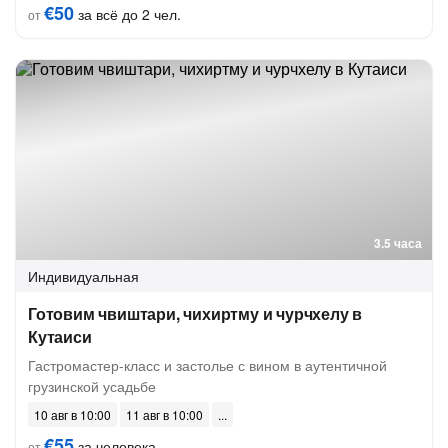
€50
за всё до 2 чел.
от
3.5 часа
Индивидуальная
Готовим чвиштари, чихиртму и чурчхелу в
Кутаиси
Гастромастер-класс и застолье с вином в аутентичной
грузинской усадьбе
10 авг в 10:00
11 авг в 10:00
€55
за человека
от