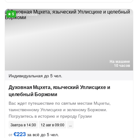
28 отзывов
На машине
10 часов
Индивидуальная
до 5 чел.
Духовная Мцхета, языческий Уплисцихе и
целебный Боржоми
Вас ждет путешествие по святым местам Мцхеты,
таинственному Уплисцихе и зеленому Боржоми.
Погрузитесь в историю и природу Грузии
Завтра в 14:30
12 авг в 09:00
€223
за всё до 5 чел.
от