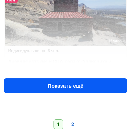
10%
12 часов
Индивидуальная
до 6 чел.
Древняя история и СПА-релакс (Уплисцихе и
боржомское ущелье)
$243
за всё до 3 чел.
$270
Показать ещё
1
2