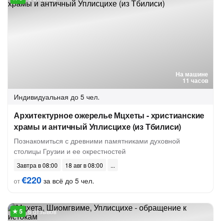
На машине
11 часов
Индивидуальная
до 5 чел.
Архитектурное ожерелье Мцхеты - христианские
храмы и античный Уплисцихе (из Тбилиси)
Познакомиться с древними памятниками духовной
столицы Грузии и ее окрестностей
Завтра в 08:00
18 авг в 08:00
€220
за всё до 5 чел.
от
6 отзывов