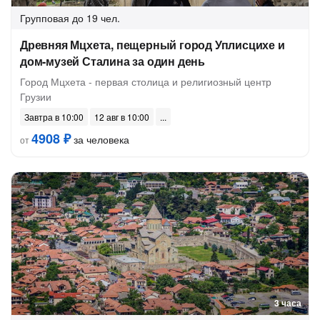
Групповая
до 19 чел.
Древняя Мцхета, пещерный город Уплисцихе и
дом-музей Сталина за один день
Город Мцхета - первая столица и религиозный центр
Грузии
Завтра в 10:00
12 авг в 10:00
4908 ₽
за человека
от
3 часа