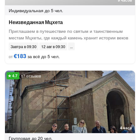
9 часов
Индивидуальная
до 5 чел.
Неизведанная Мцхета
Приглашаем в путешествие по святым и таинственным
местам Мцхеты, где каждый камень хранит истории веков
Завтра в 09:30
12 авг в 09:30
€183
за всё до 5 чел.
от
17 отзывов
4 часа
Групповая
до 20 чел.