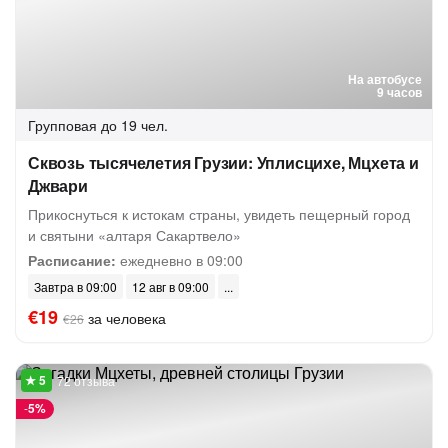
На автобусе
9 часов
Групповая
до 19 чел.
Сквозь тысячелетия Грузии: Уплисцихе, Мцхета и
Джвари
Прикоснуться к истокам страны, увидеть пещерный город
и святыни «алтаря Сакартвело»
Расписание:
ежедневно в 09:00
Завтра в 09:00
12 авг в 09:00
€19
за человека
€26
72 отзыва
-
5%