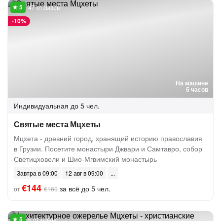
47 отзывов
-
10%
На машине
5 часов
Индивидуальная
до 5 чел.
Святые места Мцхеты
Мцхета - древний город, хранящий историю православия
в Грузии. Посетите монастыри Джвари и Самтавро, собор
Светицховели и Шио-Мгвимский монастырь
Завтра в 09:00
12 авг в 09:00
€144
за всё до 5 чел.
от
€160
6 отзывов