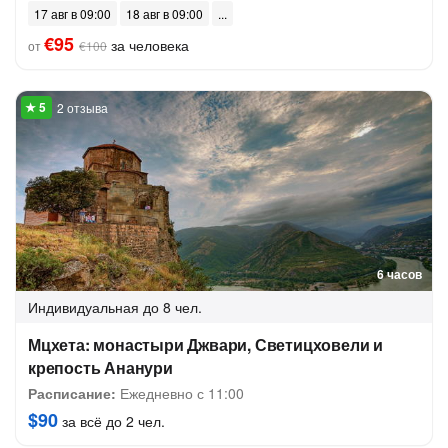
17 авг в 09:00
18 авг в 09:00
€95
за человека
от
€100
2 отзыва
6 часов
Индивидуальная
до 8 чел.
Мцхета: монастыри Джвари, Светицховели и
крепость Ананури
Расписание:
Ежедневно с 11:00
$90
за всё до 2 чел.