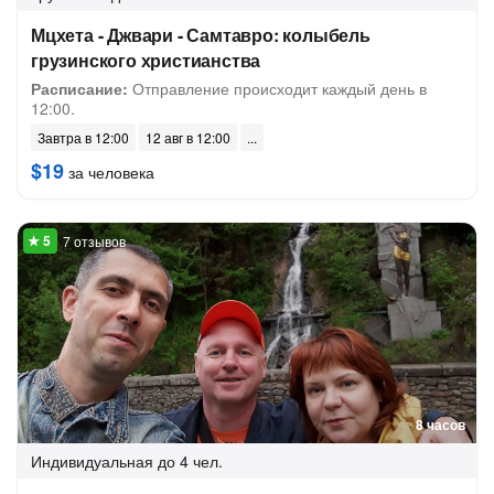
Мцхета - Джвари - Самтавро: колыбель
грузинского христианства
Расписание:
Отправление происходит каждый день в
12:00.
Завтра в 12:00
12 авг в 12:00
$19
за человека
7 отзывов
8 часов
Индивидуальная
до 4 чел.