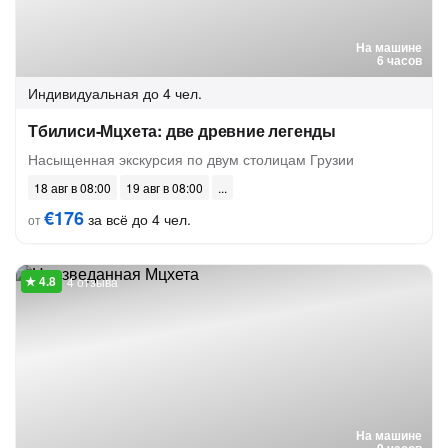
На машине
6 часов
Индивидуальная
до 4 чел.
Тбилиси-Мцхета: две древние легенды
Насыщенная экскурсия по двум столицам Грузии
18 авг в 08:00
19 авг в 08:00
€176
за всё до 4 чел.
от
4 отзыва
На машине