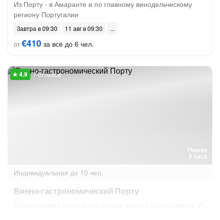
Из Порту - в Амаранте и по главному винодельческому
региону Португалии
Завтра в 09:30
11 авг в 09:30
€410
за всё до 6 чел.
от
7 отзывов
Пешая
3 часа
Индивидуальная
до 10 чел.
Винно-гастрономический Порту
Почувствовать атмосферу города через еду и портвейн. И
попробовать лучшее из этого