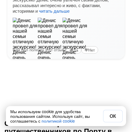
рассказывал интересно и живо, с фактами,
историями и
читать дальше
Вам был полезен этот отзыв?
Да
Нет
1 / 11
Мы используем cookie для удобства
ОК
пользования сайтом. Используя сайт, вы
Ответы на вопросы от
соглашаетесь с
политикой cookie
путешественников по Порту в