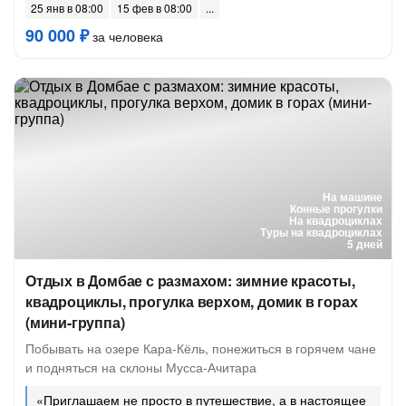
25 янв в 08:00
15 фев в 08:00
90 000 ₽
за человека
На машине
Конные прогулки
На квадроциклах
Туры на квадроциклах
5 дней
Отдых в Домбае с размахом: зимние красоты,
квадроциклы, прогулка верхом, домик в горах
(мини-группа)
Побывать на озере Кара-Кёль, понежиться в горячем чане
и подняться на склоны Мусса-Ачитара
«Приглашаем не просто в путешествие, а в настоящее