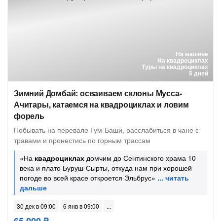
На машине
На квадроциклах
Туры на квадроциклах
5 дней
Зимний Домбай: осваиваем склоны Мусса-
Ачитары, катаемся на квадроциклах и ловим
форель
Побывать на перевале Гум-Баши, расслабиться в чане с
травами и пронестись по горным трассам
«На
квадроциклах
домчим до Сентинского храма 10
века и плато Буруш-Сырты, откуда нам при хорошей
погоде во всей красе откроется Эльбрус»
30 дек в 09:00
6 янв в 09:00