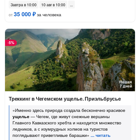
Завтра в 10:00
10 авг в 10:00
35 000 ₽
за человека
от
-
5%
Пешая
7 дней
Треккинг в Чегемском ущелье. Приэльбрусье
«Именно здесь природа создала бесконечно красивое
ущелье
— Чегем, где живут снежные вершины
Главного Кавказского хребта и находится множество
ледников, а с изумрудных холмов на туристов
поглядывают приветливые барашки»