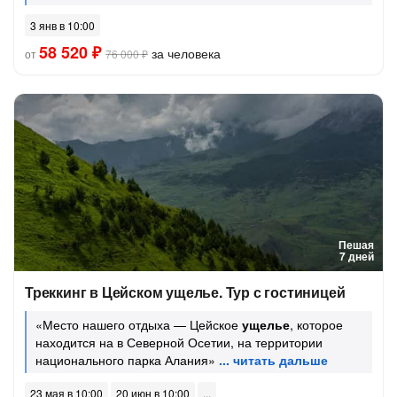
3 янв в 10:00
58 520 ₽
за человека
от
76 000 ₽
Пешая
7 дней
Треккинг в Цейском ущелье. Тур с гостиницей
«Место нашего отдыха — Цейское
ущелье
, которое
находится на в Северной Осетии, на территории
национального парка Алания»
23 мая в 10:00
20 июн в 10:00