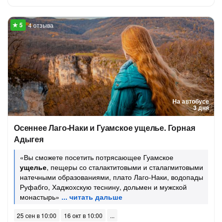
4 отзыва
На автобусе
3 дня
Осеннее Лаго-Наки и Гуамское ущелье. Горная
Адыгея
«Вы сможете посетить потрясающее Гуамское
ущелье
, пещеры со сталактитовыми и сталагмитовыми
натечными образованиями, плато Лаго-Наки, водопады
Руфабго, Хаджохскую теснину, дольмен и мужской
монастырь»
25 сен в 10:00
16 окт в 10:00