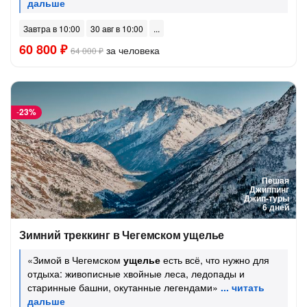
Завтра в 10:00
30 авг в 10:00
60 800 ₽
за человека
64 000 ₽
-
23%
Пешая
Джиппинг
Джип-туры
6 дней
Зимний треккинг в Чегемском ущелье
«Зимой в Чегемском
ущелье
есть всё, что нужно для
отдыха: живописные хвойные леса, ледопады и
старинные башни, окутанные легендами»