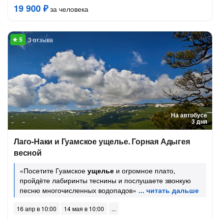
19 900 ₽
за человека
3 отзыва
На автобусе
3 дня
Лаго-Наки и Гуамское ущелье. Горная Адыгея
весной
«Посетите Гуамское
ущелье
и огромное плато,
пройдёте лабиринты теснины и послушаете звонкую
песню многочисленных водопадов»
16 апр в 10:00
14 мая в 10:00