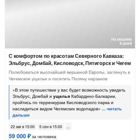
На машине
6 дней
С комфортом по красотам Северного Кавказа:
Эльбрус, Домбай, Кисловодск, Пятигорск и Чегем
Полюбоваться высочайшей вершиной Европы, заглянуть в
Чегемское ущелье и посетить Поляну нарзанов
«В этом путешествии у вас будет возможность увидеть
Эльбрус, Домбай и
ущелья
Кабардино-Балкарии,
пройтись по терренкурам Кисловодского парка и
насладиться видом Чегемских водопадов»
22 авг в 15:00
5 сен в 15:00
59 000 ₽
за человека