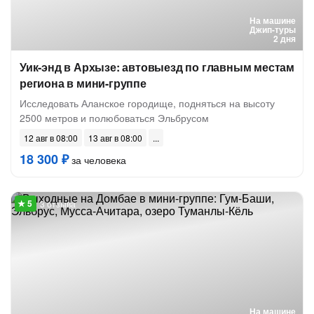
На машине
Джип-туры
2 дня
Уик-энд в Архызе: автовыезд по главным местам
региона в мини-группе
Исследовать Аланское городище, подняться на высоту
2500 метров и полюбоваться Эльбрусом
12 авг в 08:00
13 авг в 08:00
18 300 ₽
за человека
3 отзыва
На машине