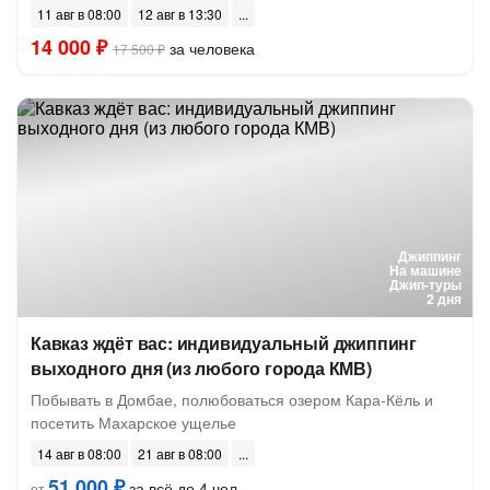
11 авг в 08:00
12 авг в 13:30
14 000 ₽
за человека
17 500 ₽
Джиппинг
На машине
Джип-туры
2 дня
Кавказ ждёт вас: индивидуальный джиппинг
выходного дня (из любого города КМВ)
Побывать в Домбае, полюбоваться озером Кара-Кёль и
посетить Махарское ущелье
14 авг в 08:00
21 авг в 08:00
51 000 ₽
за всё до 4 чел.
от