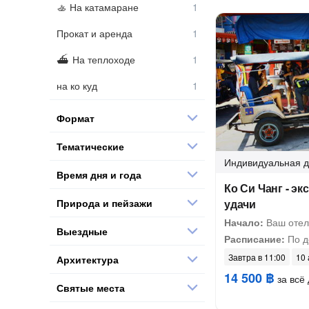
На катамаране
Прокат и аренда
На теплоходе
на ко куд
Формат
Тематические
Индивидуальная
д
Время дня и года
Ко Си Чанг - эк
Природа и пейзажи
удачи
Начало:
Ваш отел
Выездные
Расписание:
По д
Завтра в 11:00
10 
Архитектура
14 500 ฿
за всё 
Святые места