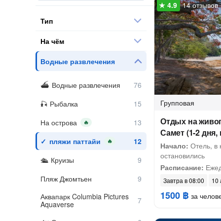
14 отзывов
Тип
На чём
Водные развлечения
Водные развлечения
Групповая
Рыбалка
Отдых на живо
На острова
🔥
Самет (1-2 дня,
пляжи паттайи
🔥
Начало:
Отель, в 
остановились
Круизы
Расписание:
Ежед
Пляж Джомтьен
Завтра в 08:00
10 
1500 ฿
за челов
Аквапарк Columbia Pictures
Aquaverse