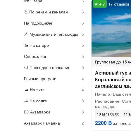
Озера
17 отзывов
По рекам и каналам
На гидроцикле
Музыкальные теплоходы
На катере
Сноркелинг
Групповая
до 15 ч
Подводное плавание
Активный тур и
Речные прогулки
Коралловый ос
английском язы
На яхте
Начало:
Ваш отел
На лодке
Расписание:
Согл
календаре
Аквапарки
10 авг в 08:00
11 а
2200 ฿
Аквапарк Рамаяна
за челов