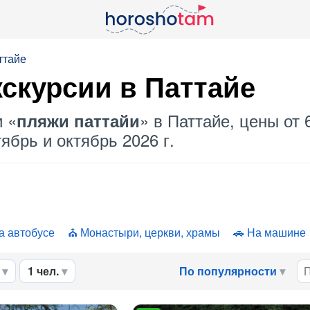
ттайе
кскурсии в Паттайе
и «
» в Паттайе, цены от 
пляжи паттайи
ябрь и октябрь 2026 г.
а автобусе
Монастыри, церкви, храмы
На машине
1 чел.
По популярности