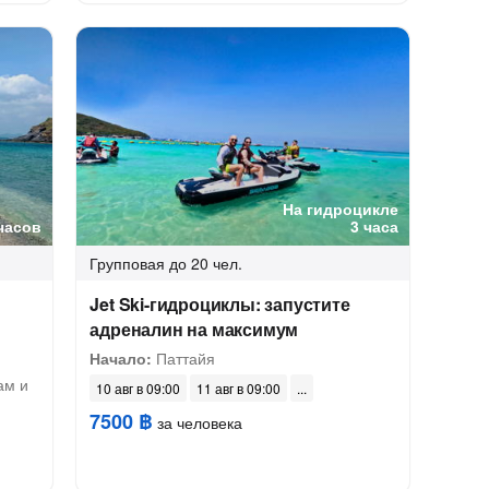
На гидроцикле
часов
3 часа
Групповая
до 20 чел.
Jet Ski-гидроциклы: запустите
адреналин на максимум
Начало:
Паттайя
ам и
10 авг в 09:00
11 авг в 09:00
7500 ฿
за человека