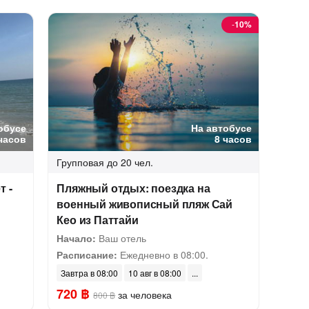
-
10%
обусе
На автобусе
часов
8 часов
Групповая
до 20 чел.
т -
Пляжный отдых: поездка на
военный живописный пляж Сай
Кео из Паттайи
Начало:
Ваш отель
Расписание:
Ежедневно в 08:00.
Завтра в 08:00
10 авг в 08:00
720 ฿
за человека
800 ฿