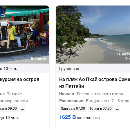
На авт
9 часов
9 
о 10 чел.
Групповая
скурсия на остров
На пляж Ао Пхай острова Саме
из Паттайи
ь в Паттайе
Начало:
Ресепшен вашего отеля
оговоренности
Расписание:
Ежедневно в 7 - 8 утра
авг в 09:00
Завтра в 07:30
10 авг в 07:30
1625 ฿
до 10 чел.
за человека