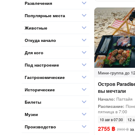
Развлечения
Популярные места
Животные
Откуда начало
Для кого
Под настроение
Мини-группа
до 12
Гастрономические
Остров Paradise
Исторические
вы мечтали
Начало:
Паттайя
Билеты
Расписание:
Поне
пятница в 7:00
Музеи
10 авг в 07:30
12 а
Производство
2755 ฿
за
2900 ฿