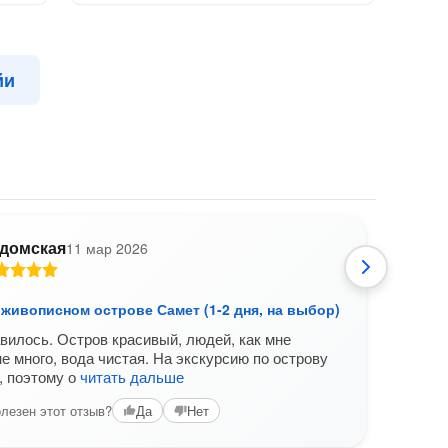
йи
домская
11 мар 2026
В
живописном острове Самет (1-2 дня, на выбор)
Подв
прик
вилось. Остров красивый, людей, как мне
Были 
не много, вода чистая. На экскурсию по острову
и для
, поэтому о
читать дальше
Дейс
лезен этот отзыв?
Да
Нет
чтоб
Вам б