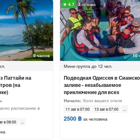
3 отзыва
9 часов
10 
ел.
Мини-группа
до 12 чел.
з Паттайи на
Подводная Одиссея в Сиамск
тров (на
заливе - незабываемое
ке)
приключение для всех
ь
Начало:
Холл вашего отеля
асно расписанию в
11 авг в 07:00
13 авг в 07:00
2500 ฿
за человека
вг в 08:00
ека