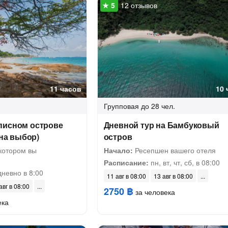
12 отзывов
11 часов
10 
Групповая
до 28 чел.
писном острове
Дневной тур на Бамбуковый
 на выбор)
остров
котором вы
Начало:
Ресепшен вашего отеля
Расписание:
пн, вт, чт, сб, в 08:00
невно в 8:00
11 авг в 08:00
13 авг в 08:00
авг в 08:00
2750 ฿
за человека
ека