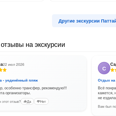
Другие экскурсии Патта
отзывы на экскурсии
на
Са
22 июл 2026
С
а - уединённый пляж
Отдых на 
р, особенно трансфер, рекомендую!!!
Всё понра
та организаторы.
кажется, 
не ездила
 этот отзыв?
Да
Нет
Вам был по