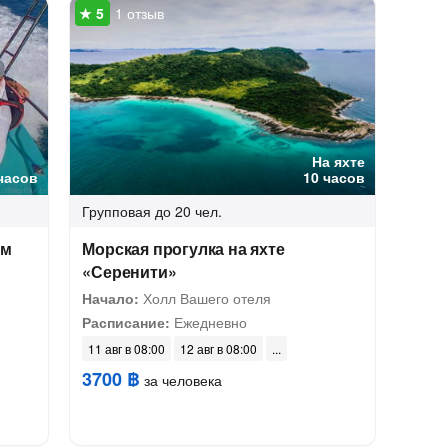
1 отзыв
На яхте
часов
10 часов
Групповая
до 20 чел.
ом
Морская прогулка на яхте
«Серенити»
Начало:
Холл Вашего отеля
Расписание:
Ежедневно
11 авг в 08:00
12 авг в 08:00
3700 ฿
за человека