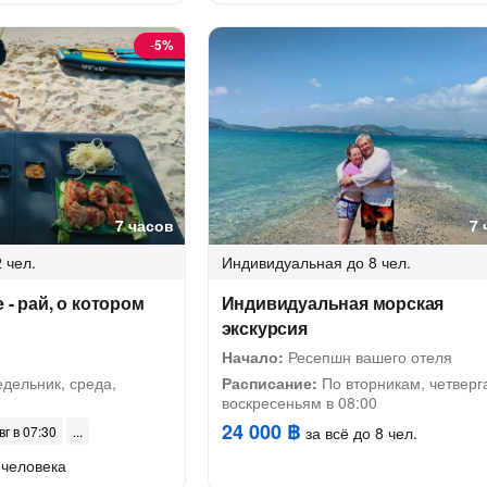
-
5%
7 часов
7 
 чел.
Индивидуальная
до 8 чел.
 - рай, о котором
Индивидуальная морская
экскурсия
Начало:
Ресепшн вашего отеля
дельник, среда,
Расписание:
По вторникам, четверг
воскресеньям в 08:00
24 000 ฿
вг в 07:30
за всё до 8 чел.
 человека