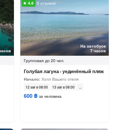
5 отзывов
На автобусе
часов
7 часов
Групповая
до 20 чел.
Голубая лагуна - уединённый пляж
Начало:
Холл Вашего отеля
12 авг в 08:00
13 авг в 08:00
600 ฿
за человека