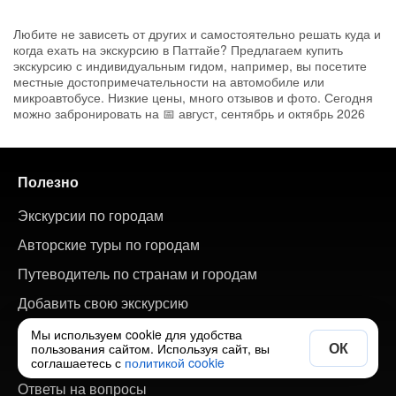
Любите не зависеть от других и самостоятельно решать куда и
когда ехать на экскурсию в Паттайе? Предлагаем купить
экскурсию с индивидуальным гидом, например, вы посетите
местные достопримечательности на автомобиле или
микроавтобусе. Низкие цены, много отзывов и фото. Сегодня
можно забронировать на 📅 август, сентябрь и октябрь 2026
Полезно
Экскурсии по городам
Авторские туры по городам
Путеводитель по странам и городам
Добавить свою экскурсию
Мы используем cookie для удобства
ОК
пользования сайтом. Используя сайт, вы
О сайте
соглашаетесь с
политикой cookie
Ответы на вопросы