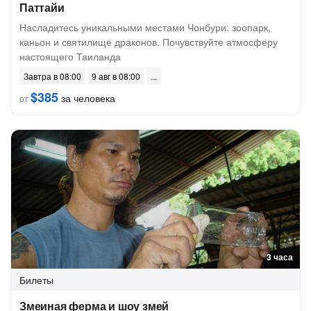
Паттайи
Насладитесь уникальными местами Чонбури: зоопарк,
каньон и святилище драконов. Почувствуйте атмосферу
настоящего Таиланда
Завтра в 08:00
9 авг в 08:00
$385
за человека
от
3 часа
Билеты
Змеиная ферма и шоу змей