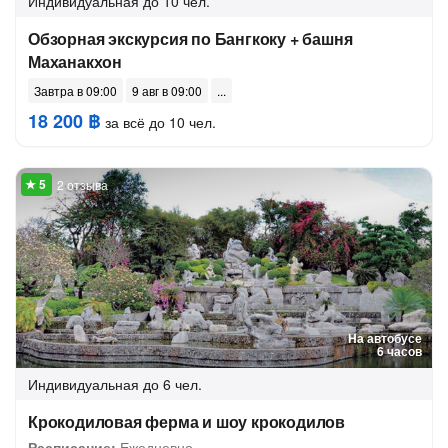
Индивидуальная
до 10 чел.
Обзорная экскурсия по Бангкоку + башня
Маханакхон
Завтра в 09:00
9 авг в 09:00
18 200 ฿
за всё до 10 чел.
2 отзыва
На автобусе
6 часов
Индивидуальная
до 6 чел.
Крокодиловая ферма и шоу крокодилов
Расписание:
Ежедневно