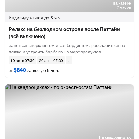
На катере
7 часов
Индивидуальная
до 8 чел.
Релакс на безлюдном острове возле Паттайи
(всё включено)
Заняться снорклингом и сапбордингом, расслабиться на
пляже и устроить барбекю из морепродуктов
19 авг в 07:30
20 авг в 07:30
$840
за всё до 8 чел.
от
На квадроциклах