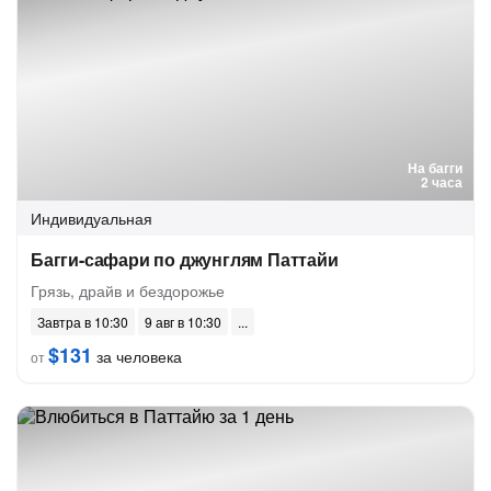
На багги
2 часа
Индивидуальная
Багги-сафари по джунглям Паттайи
Грязь, драйв и бездорожье
Завтра в 10:30
9 авг в 10:30
$131
за человека
от