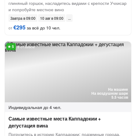
глиняный горшок, насладитесь видами с крепости Учхисар
и попробуйте местное вино
Завтра в 09:00
10 авг в 09:00
€295
за всё до 10 чел.
от
8 отзывов
На машине
На воздушном шаре
5.5 часов
Индивидуальная
до 4 чел.
Самые известные места Каппадокии +
дегустация вина
Погрузитесь в историю Каппадокии: подземные города,