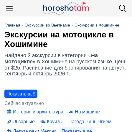
Главная
Экскурсии во Вьетнаме
Экскурсии в Хошимине
Экскурсии
на мотоцикле
в
Хошимине
Найдено 2 экскурсии в категории «
На
» в Хошимине на русском языке, цены
мотоцикле
от $25. Расписание для бронирования на август,
сентябрь и октябрь 2026 г.
Показать всё
Сейчас актуально
История и архитектура
На машине
Обзорные
Круизы
Пагода Винь Нгием
Дельта реки Меконг
Показать ещё