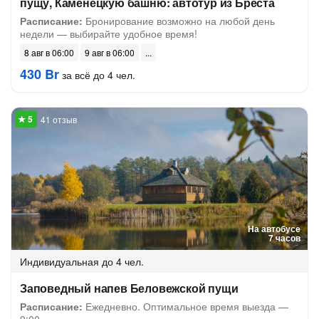
пущу, Каменецкую башню: автотур из Бреста
Расписание:
Бронирование возможно на любой день
недели — выбирайте удобное время!
8 авг в 06:00
9 авг в 06:00
430 Br
за всё до 4 чел.
41 отзыв
На автобусе
7 часов
Индивидуальная
до 4 чел.
Заповедный напев Беловежской пущи
Расписание:
Ежедневно. Оптимальное время выезда —