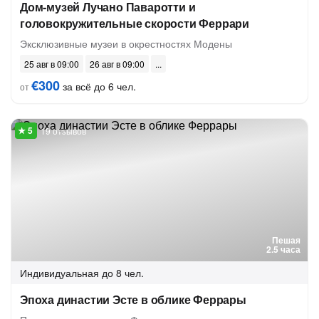
Дом-музей Лучано Паваротти и
головокружительные скорости Феррари
Эксклюзивные музеи в окрестностях Модены
25 авг в 09:00
26 авг в 09:00
€300
за всё до 6 чел.
от
19 отзывов
Пешая
2.5 часа
Индивидуальная
до 8 чел.
Эпоха династии Эсте в облике Феррары