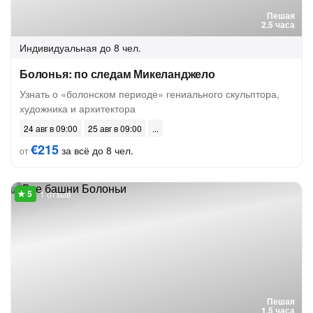
Пешая
2.5 часа
Индивидуальная
до 8 чел.
Болонья: по следам Микеланджело
Узнать о «болонском периоде» гениального скульптора,
художника и архитектора
24 авг в 09:00
25 авг в 09:00
€215
за всё до 8 чел.
от
1 отзыв
Пешая
1.5 часа