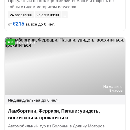
Прогуляться по столице Эмилии-Романьи и открыть её
тайны с гидом-историком искусства
24 авг в 09:00
25 авг в 09:00
€215
за всё до 8 чел.
от
12 отзывов
На машине
8 часов
Индивидуальная
до 6 чел.
Ламборгини, Феррари, Пагани: увидеть,
восхититься, прокатиться
Автомобильный тур из Болоньи в Долину Моторов