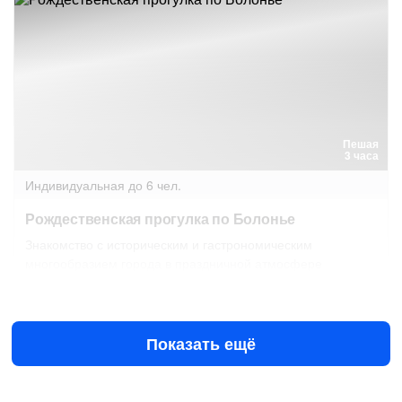
Пешая
3 часа
Индивидуальная
до 6 чел.
Рождественская прогулка по Болонье
Знакомство с историческим и гастрономическим
многообразием города в праздничной атмосфере
Завтра в 09:00
9 авг в 09:00
€174
за всё до 6 чел.
от
Показать ещё