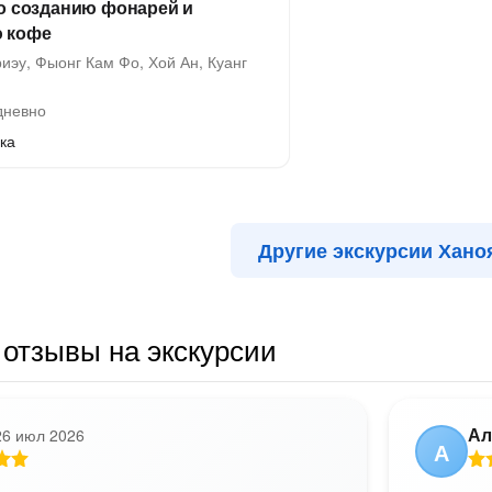
по созданию фонарей и
 кофе
иэу, Фыонг Кам Фо, Хой Ан, Куанг
невно
ка
Другие экскурсии Хано
отзывы на экскурсии
Ал
26 июл 2026
А