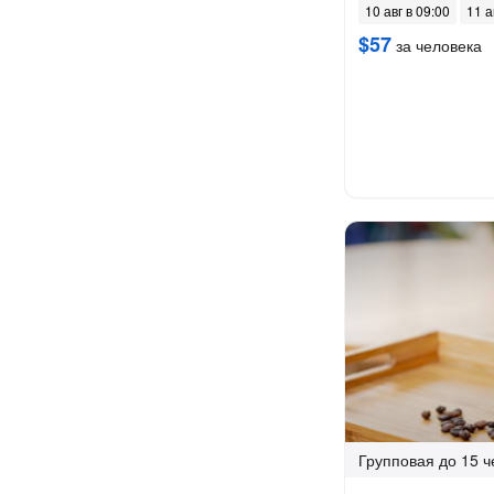
10 авг в 09:00
11 а
$57
за человека
Групповая
до 15 ч