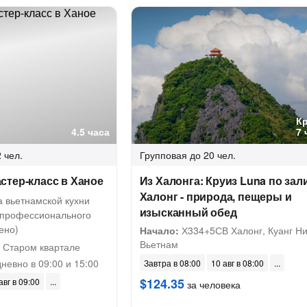
К
4.5 часа
7 
 чел.
Групповая
до 20 чел.
стер-класс в Ханое
Из Халонга: Круиз Luna по зал
Халонг - природа, пещеры и
а вьетнамской кухни
изысканный обед
 профессионального
ено)
Начало:
Х334+5СВ Халонг, Куанг Ни
Вьетнам
 Старом квартале
невно в 09:00 и 15:00
Завтра в 08:00
10 авг в 08:00
$124.35
авг в 09:00
за человека