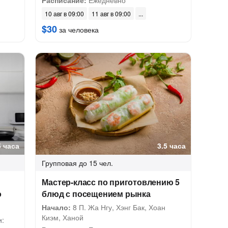
Расписание:
Ежедневно
10 авг в 09:00
11 авг в 09:00
$30
за человека
5 часа
3.5 часа
Групповая
до 15 чел.
Мастер-класс по приготовлению 5
о
блюд с посещением рынка
Начало:
8 П. Жа Нгу, Хэнг Бак, Хоан
Киэм, Ханой
и: