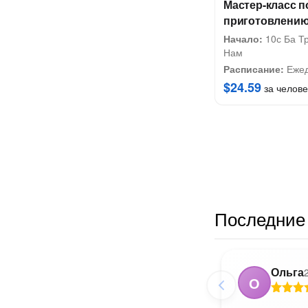
Мастер-класс 
приготовлению
Начало:
10с Ба Тр
Нам
Расписание:
Ежед
$24.59
за челове
Последние 
Ольга
О