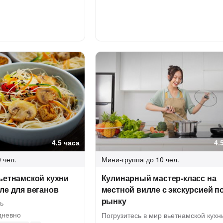
4.5 часа
4.
 чел.
Мини-группа
до 10 чел.
ьетнамской кухни
Кулинарный мастер-класс на
ле для веганов
местной вилле с экскурсией п
рынку
ь
невно
Погрузитесь в мир вьетнамской кухн