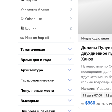
Уникальный опыт
Обзорные
Шопинг
Hop-on hop-off
Индивидуальная
Долины Пулун 
Тематические
двухдневное п
Ханоя
Время дня и года
Путешествие по С
Архитектура
посещением долин
ждут катание на б
Гастрономические
горные водопады 
Начало:
У вашего
Популярные места
11 авг в 07:00
12 а
Выездные
$960
за челов
от
Природа и пейзажи