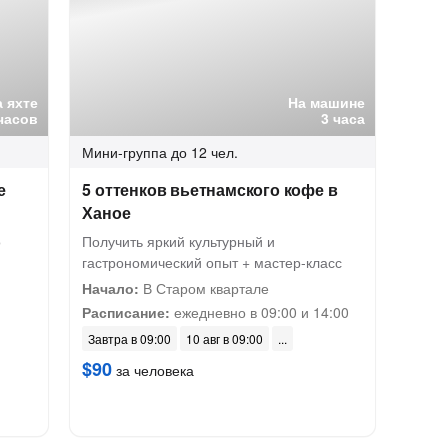
а яхте
На машине
часов
3 часа
Мини-группа
до 12 чел.
е
5 оттенков вьетнамского кофе в
Ханое
о
Получить яркий культурный и
гастрономический опыт + мастер-класс
Начало:
В Старом квартале
Расписание:
ежедневно в 09:00 и 14:00
Завтра в 09:00
10 авг в 09:00
$90
за человека