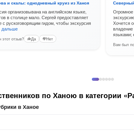
ва и скалы: однодневный круиз из Ханоя
Северный 
сия организовывана на английском языке,
Огромное 
тов в столице мало. Сергей предоставляет
экскурсию
 с рускоговорящим гидом, чтобы экскурсия
Хочется о
ь дальше
владение 
языками; 
 этот отзыв?
Да
Нет
Вам был по
ственников по Ханою в категории «Р
брики в Ханое