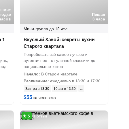
ашине
лодке
Пешая
часов
3 часа
Мини-группа
до 12 чел.
 1
Вкусный Ханой: секреты кухни
Старого квартала
Попробовать всё самое лучшее и
инь,
аутентичное - от уличной классики до
ород
национальных хитов
Начало:
В Старом квартале
Расписание:
ежедневно в 13:30 и 17:30
Завтра в 13:30
10 авг в 13:30
$55
за человека
1 отзыв