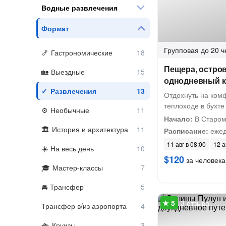
Водные развлечения
Формат
Групповая
до 20 ч
Гастрономические
Пещера, остров
Выездные
однодневный к
Развлечения
Отдохнуть на ком
теплоходе в бухте
Необычные
Начало:
В Старом
История и архитектура
Расписание:
ежед
11 авг в 08:00
12 а
На весь день
$120
за человека
Мастер-классы
Трансфер
3 отзыва
Трансфер в/из аэропорта
Круизы