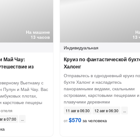
На машине
Н
13 часов
13 
Индивидуальная
и Май Чау:
Круиз по фантастической бухт
утешествие из
Халонг
Отправьтесь в однодневный круиз п
бухте Халонг и насладитесь
еверному Вьетнаму с
панорамными видами, скальными
 Пулун и Май Чау. Вас
островами, карстовыми пещерами и
амбуковых плотах,
плавучими деревнями
и карстовые пещеры
 отеля
11 авг в 06:30
12 авг в 06:30
$570
вг в 07:00
за человека
от
ека