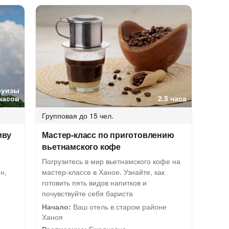
руизы
часов
2.5 часа
Групповая
до 15 чел.
иву
Мастер-класс по приготовлению
вьетнамского кофе
Погрузитесь в мир вьетнамского кофе на
н,
мастер-классе в Ханое. Узнайте, как
готовить пять видов напитков и
почувствуйте себя бариста
Начало:
Ваш отель в старом районе
Ханоя