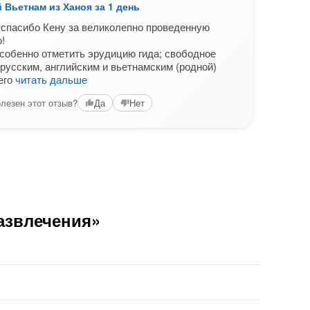
Вьетнам из Ханоя за 1 день
Пеще
спасибо Кену за великолепно проведенную
Отли
!
Халон
собенно отметить эрудицию гида; свободное
орга
русским, английским и вьетнамским (родной)
Вам б
его
читать дальше
лезен этот отзыв?
Да
Нет
азвлечения»