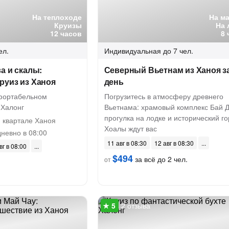
На теплоходе
На м
Круизы
На 
12 часов
8 
ел.
Индивидуальная
до 7 чел.
а и скалы:
Северный Вьетнам из Ханоя за
руиз из Ханоя
день
фортабельном
Погрузитесь в атмосферу древнего
 Халонг
Вьетнама: храмовый комплекс Бай Д
прогулка на лодке и исторический г
 квартале Ханоя
Хоалы ждут вас
невно в 08:00
11 авг в 08:30
12 авг в 08:30
вг в 08:00
$494
за всё до 2 чел.
от
2 отзыва