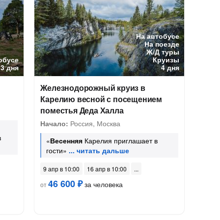
На автобусе
На поезде
Ж/Д туры
обусе
Круизы
3 дня
4 дня
Железнодорожный круиз в
Карелию весной с посещением
поместья Деда Халла
Начало:
Россия, Москва
в
«
Весенняя
Карелия приглашает в
гости»
9 апр в 10:00
16 апр в 10:00
46 600 ₽
за человека
от