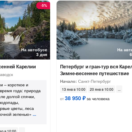
-
5%
На автобусе
На авт
3 дня
сенней Карелии
Петербург и гран-тур вся Каре
Зимне-весеннее путешествие
аводск
Начало:
Санкт-Петербург
и – короткое и
13 янв в 10:00
20 янв в 10:00
время года: природа
ле долгой спячки,
38 950 ₽
за человека
от
водопады,
рвые цветы, леса
сочной зеленью»
ар в 10:00