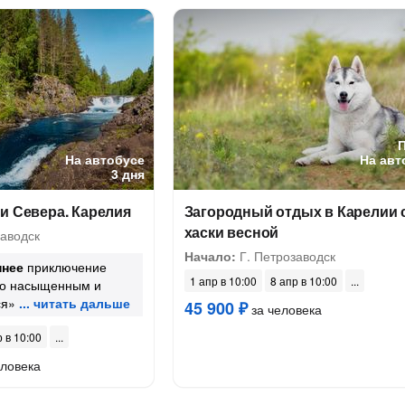
На автобусе
На авт
3 дня
и Севера. Карелия
Загородный отдых в Карелии 
хаски весной
аводск
Начало:
Г. Петрозаводск
ннее
приключение
1 апр в 10:00
8 апр в 10:00
но насыщенным и
я»
45 900 ₽
за человека
р в 10:00
еловека