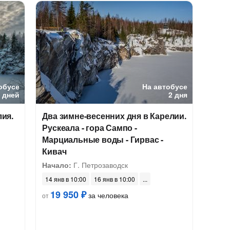
обусе
На автобусе
6 дней
2 дня
лия.
Два зимне-весенних дня в Карелии.
Рускеала - гора Сампо -
Марциальные воды - Гирвас -
Кивач
Начало:
Г. Петрозаводск
14 янв в 10:00
16 янв в 10:00
19 950 ₽
за человека
от