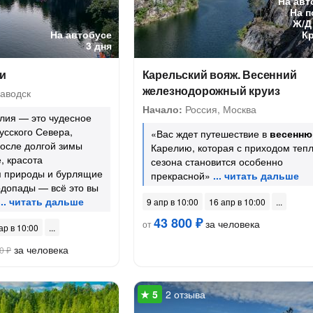
На авт
На п
Ж/Д
На автобусе
К
3 дня
ии
Карельский вояж. Весенний
железнодорожный круиз
аводск
Начало:
Россия, Москва
лия — это чудесное
усского Севера,
«Вас ждет путешествие в
весенн
осле долгой зимы
Карелию, которая с приходом тепл
, красота
сезона становится особенно
 природы и бурлящие
прекрасной»
одопады — всё это вы
9 апр в 10:00
16 апр в 10:00
43 800 ₽
за человека
от
ар в 10:00
за человека
0 ₽
2 отзыва