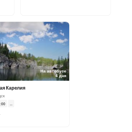
На автобусе
4 дня
ая Карелия
дск
0:00
а