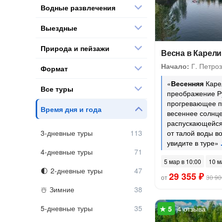
Водные развлечения
Выездные
Природа и пейзажи
Весна в Карел
Начало:
Г. Петроз
Формат
«
Весенняя
Каре
Все туры
преображение Р
прогревающее п
Время дня и года
весеннее солнце
распускающейся
3-дневные туры
от талой воды в
увидите в туре»
4-дневные туры
5 мар в 10:00
10 м
2-дневные туры
29 355 ₽
от
30 90
Зимние
5-дневные туры
4 отзыва