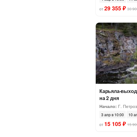
29 355 ₽
от
30 90
Карьяла-выход
на 2 дня
Начало:
Г. Петроз
3 апр в 10:00
10 а
15 105 ₽
от
15 90