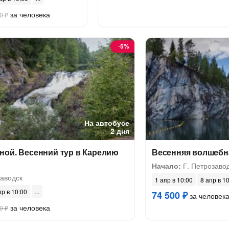
за человека
0 ₽
-
5%
На автобусе
2 дня
ной. Весенний тур в Карелию
Весенняя волшебн
Начало:
Г. Петрозаво
аводск
1 апр в 10:00
8 апр в 1
пр в 10:00
74 500 ₽
за человек
за человека
0 ₽