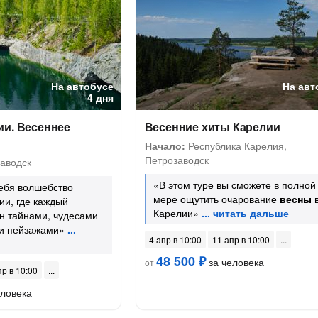
На автобусе
На авт
4 дня
ии. Весеннее
Весенние хиты Карелии
Начало:
Республика Карелия,
Петрозаводск
аводск
«В этом туре вы сможете в полной
ебя волшебство
мере ощутить очарование
весны
и, где каждый
Карелии»
н тайнами, чудесами
и пейзажами»
4 апр в 10:00
11 апр в 10:00
48 500 ₽
за человека
от
пр в 10:00
еловека