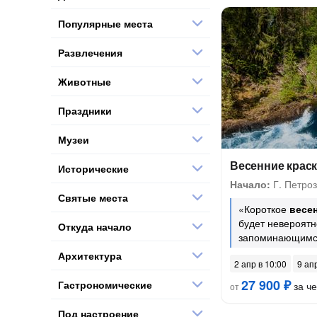
Популярные места
Развлечения
Животные
Праздники
Музеи
Весенние краск
Исторические
Начало:
Г. Петроз
Святые места
«Короткое
весе
будет невероят
Откуда начало
запоминающимс
Архитектура
2 апр в 10:00
9 ап
27 900 ₽
Гастрономические
за ч
от
Под настроение