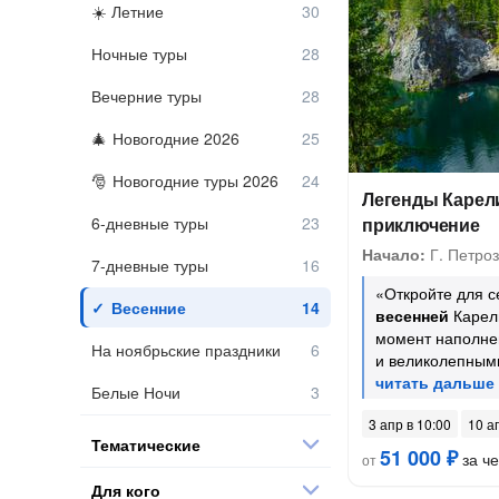
Летние
Ночные туры
Вечерние туры
Новогодние 2026
Новогодние туры 2026
Легенды Карел
6-дневные туры
приключение
Начало:
Г. Петроз
7-дневные туры
«Откройте для с
Весенние
весенней
Карели
момент наполне
На ноябрьские праздники
и великолепным
Белые Ночи
3 апр в 10:00
10 а
Тематические
51 000 ₽
за ч
от
Для кого