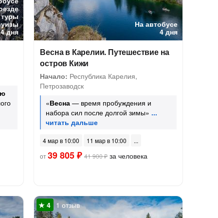
обусе
оезде
 туры
руизы
На автобусе
4 дня
4 дня
Весна в Карелии. Путешествие на
остров Кижи
Начало:
Республика Карелия,
Петрозаводск
юю
ого
«
Весна
— время пробуждения и
набора сил после долгой зимы»
4 мар в 10:00
11 мар в 10:00
39 805 ₽
за человека
от
41 900 ₽
1 отзыв