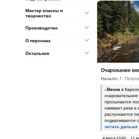
Мастер классы и
творчество
Производство
О персонах
Остальное
Очарование ве
Начало:
Г. Петроз
«
Весна
в Карели
очаровательное 
просыпается пос
оживают реки и 
распускаются пе
подергиваются 
4 мар в 10:00
11 м