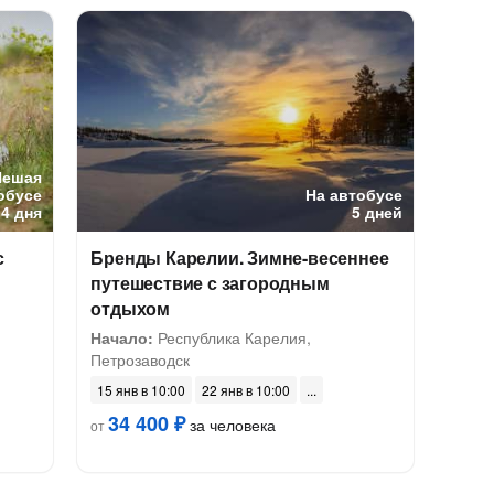
Пешая
обусе
На автобусе
4 дня
5 дней
с
Бренды Карелии. Зимне-весеннее
путешествие с загородным
отдыхом
Начало:
Республика Карелия,
Петрозаводск
15 янв в 10:00
22 янв в 10:00
34 400 ₽
за человека
от