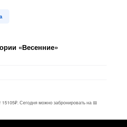
а
гории «Весенние»
т 15105₽. Сегодня можно забронировать на 📅