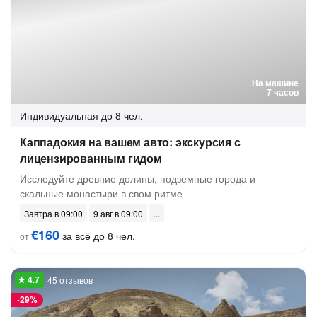
На машине
7 часов
Индивидуальная
до 8 чел.
Каппадокия на вашем авто: экскурсия с
лицензированным гидом
Исследуйте древние долины, подземные города и
скальные монастыри в свом ритме
Завтра в 09:00
9 авг в 09:00
€160
за всё до 8 чел.
от
45 отзывов
-
29%