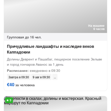
На машине
6 часов
Групповая
до 16 чел.
Причудливые ландшафты и наследие веков
Каппадокии
Долины Деврент и Пашабаг, пещерное поселение Зельве
и город гончаров Аванос за 1 день
Расписание:
ежедневно в 09:30
Завтра в 09:30
9 авг в 09:30
€40
за человека
1 отзыв