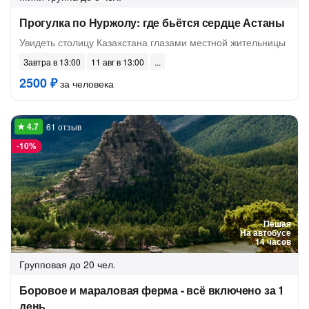
Прогулка по Нуржолу: где бьётся сердце Астаны
Увидеть столицу Казахстана глазами местной жительницы
Завтра в 13:00
11 авг в 13:00
2500 ₽
за человека
61 отзыв
-
10%
Пешая
На автобусе
14 часов
Групповая
до 20 чел.
Боровое и мараловая ферма - всё включено за 1
день