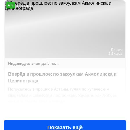
24 отзыва
Пешая
2.5 часа
Индивидуальная
до 5 чел.
Вперёд в прошлое: по закоулкам Акмолинска и
Целинограда
Погрузитесь в прошлое Астаны, гуляя по купеческим
кварталам и советским постройкам. Узнайте, как любовь
купца оставила след в городе
11 авг в 09:00
13 авг в 09:00
5820 ₽
за всё до 5 чел.
от
Показать ещё