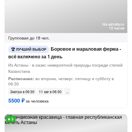
На автобусе
12 часов
Групповая
до 18 чел.
Боровое и мараловая ферма -
ЛУЧШИЙ ВЫБОР
всё включено за 1 день
Из Астаны - в оазис невероятной природы посреди степей
Казахстана
Расписание:
во вторник, четверг, пятницу и субботу в
06:30
Завтра в 06:30
11 авг в 06:30
5500 ₽
за человека
86 отзывов