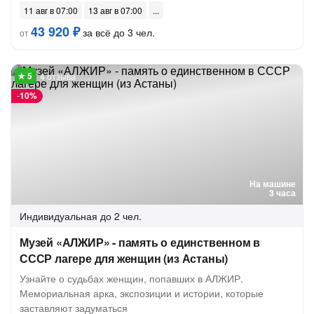
11 авг в 07:00
13 авг в 07:00
43 920 ₽
за всё до 3 чел.
от
4 отзыва
-
10%
На машине
3 часа
Индивидуальная
до 2 чел.
Музей «АЛЖИР» - память о единственном в
СССР лагере для женщин (из Астаны)
Узнайте о судьбах женщин, попавших в АЛЖИР.
Мемориальная арка, экспозиции и истории, которые
заставляют задуматься