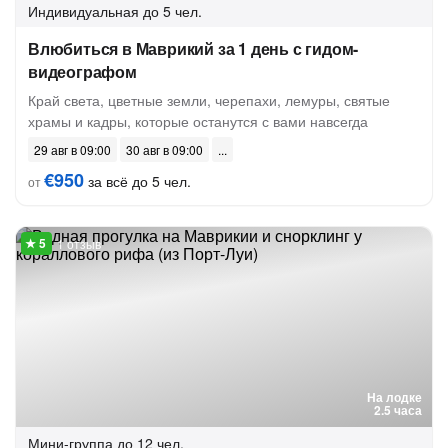
Индивидуальная
до 5 чел.
Влюбиться в Маврикий за 1 день с гидом-
видеографом
Край света, цветные земли, черепахи, лемуры, святые
храмы и кадры, которые останутся с вами навсегда
29 авг в 09:00
30 авг в 09:00
€950
за всё до 5 чел.
от
1 отзыв
На лодке
2.5 часа
Мини-группа
до 12 чел.