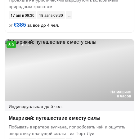
природным красотам
17 авг в 09:30
18 авг в 09:30
€385
за всё до 4 чел.
от
1 отзыв
На машине
8 часов
Индивидуальная
до 5 чел.
Маврикий: путешествие к месту силы
Побывать в кратере вулкана, попробовать чай и ощутить
энергетику плачущей скалы - из Порт-Луи