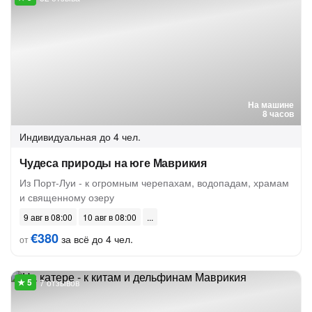
На машине
8 часов
Индивидуальная
до 4 чел.
Чудеса природы на юге Маврикия
Из Порт-Луи - к огромным черепахам, водопадам, храмам
и священному озеру
9 авг в 08:00
10 авг в 08:00
€380
за всё до 4 чел.
от
7 отзывов