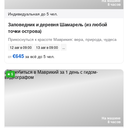
На машине
8 часов
Индивидуальная
до 5 чел.
Заповедник и деревня Шамарель (из любой
точки острова)
Прикоснуться к красоте Маврикия: вера, природа, чудеса
12 авг в 09:00
13 авг в 09:00
€645
за всё до 5 чел.
от
18 отзывов
На машине
8 часов