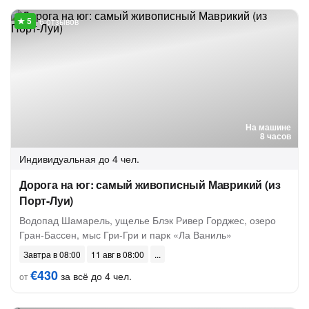
6 отзывов
На машине
8 часов
Индивидуальная
до 4 чел.
Дорога на юг: самый живописный Маврикий (из
Порт-Луи)
Водопад Шамарель, ущелье Блэк Ривер Горджес, озеро
Гран-Бассен, мыс Гри-Гри и парк «Ла Ваниль»
Завтра в 08:00
11 авг в 08:00
€430
за всё до 4 чел.
от