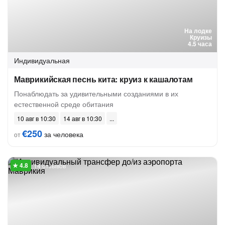
На лодке
Круизы
4.5 часа
Индивидуальная
Маврикийская песнь кита: круиз к кашалотам
Понаблюдать за удивительными созданиями в их
естественной среде обитания
10 авг в 10:30
14 авг в 10:30
€250
за человека
от
14 отзывов