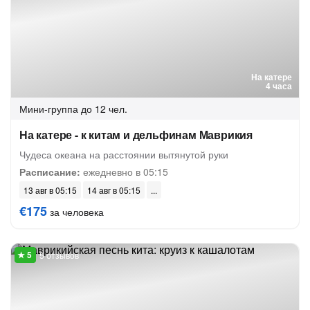
На катере
4 часа
Мини-группа
до 12 чел.
На катере - к китам и дельфинам Маврикия
Чудеса океана на расстоянии вытянутой руки
Расписание:
ежедневно в 05:15
13 авг в 05:15
14 авг в 05:15
€175
за человека
5 отзывов