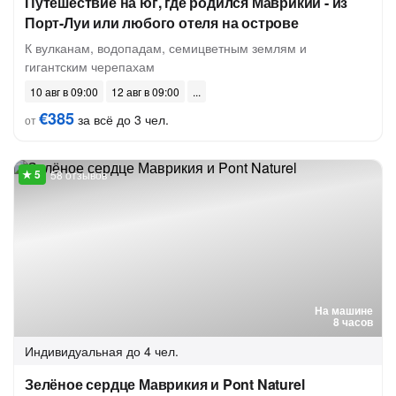
Путешествие на юг, где родился Маврикий - из
Порт-Луи или любого отеля на острове
К вулканам, водопадам, семицветным землям и
гигантским черепахам
10 авг в 09:00
12 авг в 09:00
€385
за всё до 3 чел.
от
58 отзывов
На машине
8 часов
Индивидуальная
до 4 чел.
Зелёное сердце Маврикия и Pont Naturel