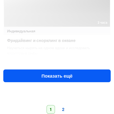
2 часа
Индивидуальная
Фридайвинг и снорклинг в океане
Научиться нырять на одном вдохе и исследовать
коралловые рифы
Завтра в 14:00
9 авг в 10:00
€120
за человека
от
Показать ещё
1
2