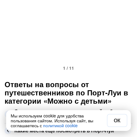
1 / 11
Ответы на вопросы от
путешественников по Порт-Луи в
категории «Можно с детьми»
Самые популярные экскурсии этой рубрики в
Мы используем cookie для удобства
Порт-Луи
ОК
пользования сайтом. Используя сайт, вы
соглашаетесь с
политикой cookie
Какие места ещё посмотреть в Порт-Луи