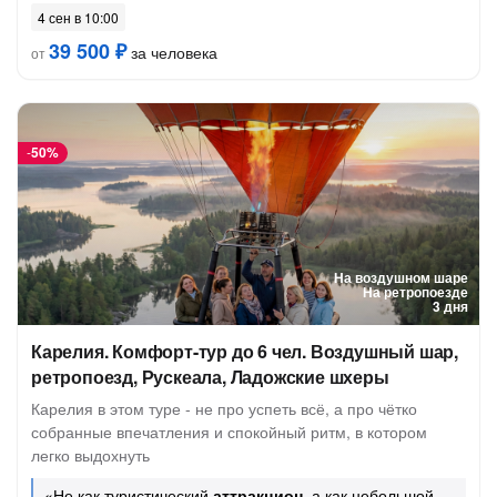
4 сен в 10:00
39 500 ₽
за человека
от
-
50%
На воздушном шаре
На ретропоезде
3 дня
Карелия. Комфорт-тур до 6 чел. Воздушный шар,
ретропоезд, Рускеала, Ладожские шхеры
Карелия в этом туре - не про успеть всё, а про чётко
собранные впечатления и спокойный ритм, в котором
легко выдохнуть
«Не как туристический
аттракцион
, а как небольшой