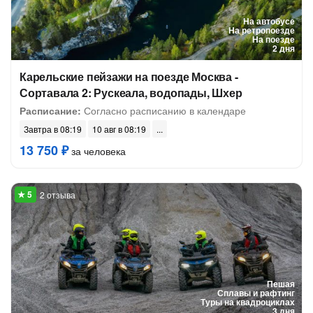
На автобусе
На ретропоезде
На поезде
2 дня
Карельские пейзажи на поезде Москва -
Сортавала 2: Рускеала, водопады, Шхер
Расписание:
Согласно расписанию в календаре
Завтра в 08:19
10 авг в 08:19
13 750 ₽
за человека
2 отзыва
Пешая
Сплавы и рафтинг
Туры на квадроциклах
3 дня