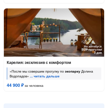
На автобусе
SUP-прогулки
3 дня
Карелия: эксклюзив с комфортом
«После мы совершим прогулку по
экопарку
Долина
Водопадов»
44 900 ₽
за человека