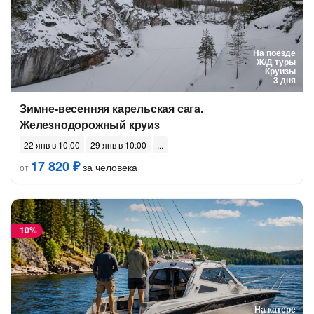
На поезде
Ж/Д туры
Круизы
3 дня
Зимне-весенняя карельская сага.
Железнодорожный круиз
22 янв в 10:00
29 янв в 10:00
17 820 ₽
за человека
от
-
10%
На катере