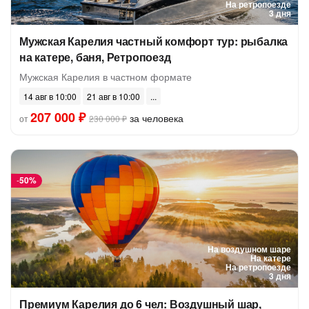
На ретропоезде
3 дня
Мужская Карелия частный комфорт тур: рыбалка
на катере, баня, Ретропоезд
Мужская Карелия в частном формате
14 авг в 10:00
21 авг в 10:00
207 000 ₽
за человека
от
230 000 ₽
-
50%
На воздушном шаре
На катере
На ретропоезде
3 дня
Премиум Карелия до 6 чел: Воздушный шар,