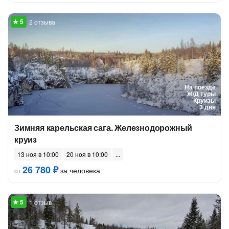
2 отзыва
На поезде
Ж/Д туры
Круизы
3 дня
Зимняя карельская сага. Железнодорожный
круиз
13 ноя в 10:00
20 ноя в 10:00
26 780 ₽
за человека
от
1 отзыв