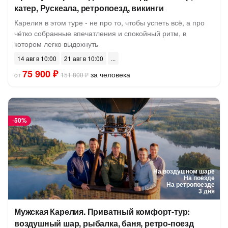
катер, Рускеала, ретропоезд, викинги
Карелия в этом туре - не про то, чтобы успеть всё, а про
чётко собранные впечатления и спокойный ритм, в
котором легко выдохнуть
14 авг в 10:00
21 авг в 10:00
75 900 ₽
за человека
от
151 800 ₽
-
50%
На воздушном шаре
На поезде
На ретропоезде
3 дня
Мужская Карелия. Приватный комфорт-тур:
воздушный шар, рыбалка, баня, ретро-поезд