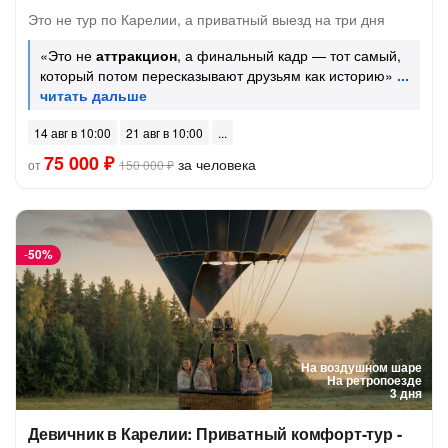
Это не тур по Карелии, а приватный выезд на три дня
«Это не
аттракцион
, а финальный кадр — тот самый,
который потом пересказывают друзьям как историю»
14 авг в 10:00
21 авг в 10:00
75 000 ₽
за человека
от
150 000 ₽
-
50%
На воздушном шаре
На ретропоезде
3 дня
Девичник в Карелии: Приватный комфорт-тур -