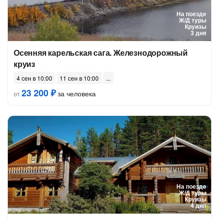
На поезде
Ж/Д туры
Круизы
3 дня
Осенняя карельская сага. Железнодорожный
круиз
4 сен в 10:00
11 сен в 10:00
23 200 ₽
за человека
от
На поезде
Ж/Д туры
Круизы
4 дня