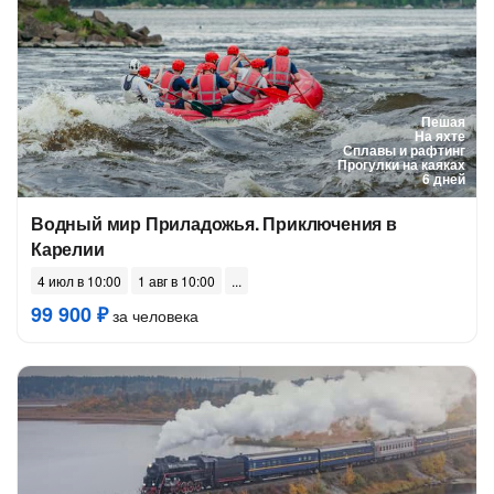
Пешая
На яхте
Сплавы и рафтинг
Прогулки на каяках
6 дней
Водный мир Приладожья. Приключения в
Карелии
4 июл в 10:00
1 авг в 10:00
99 900 ₽
за человека